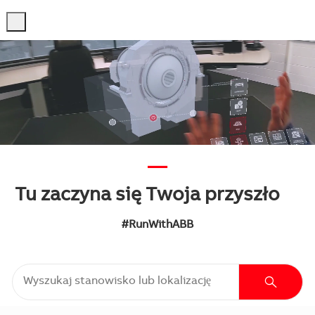
-
-
—
Tu zaczyna się Twoja przyszło
ść
#RunWithABB