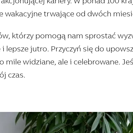
akcjonującej kariery. W ponad 100 kra
race wakacyjne trwające od dwóch miesi
w, którzy pomogą nam sprostać wyzw
i lepsze jutro. Przyczyń się do upowsz
ko mile widziane, ale i celebrowane.
Jeś
ój czas.