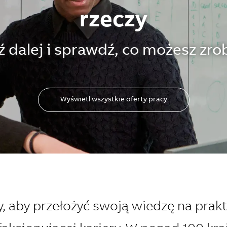
rzeczy
ź dalej i sprawdź, co możesz zro
Wyświetl wszystkie oferty pracy
, aby przełożyć swoją wiedzę na prak