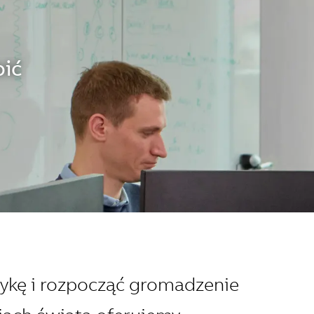
bić
tykę i rozpocząć gromadzenie