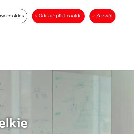
ów cookies
Zezwól
Odrzuć pliki cookie
elkie