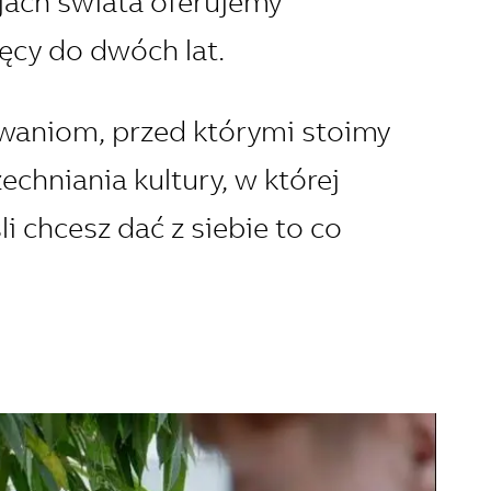
jach świata oferujemy
ęcy do dwóch lat.
aniom, przed którymi stoimy
echniania kultury, w której
li chcesz dać z siebie to co