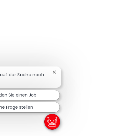
Chatbot-Benachrichtigung schließen
e auf der Suche nach
den Sie einen Job
ine Frage stellen