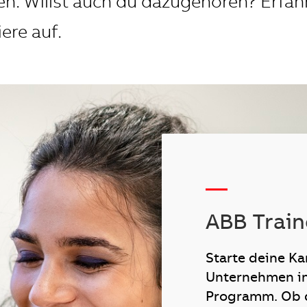
. Willst auch du dazugehören? Erfah
ere auf.
—
ABB Trai
Starte deine Ka
Unternehmen in
Programm. Ob d