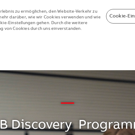
rlebnis zu ermöglichen, den Website-Verkehr zu
Cookie-Ein
e mehr darüber, wie wir Cookies verwenden und wie
okie-Einstellungen gehen. Durch die weitere
ng von Cookies durch uns einverstanden.
Skip to main content
Skip to main content
—
B Discovery Progra