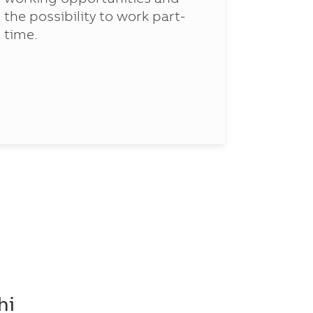
ABB's 
the possibility to work part-
allows
time.
to spe
hi