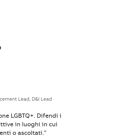
o
ncement Lead, D&I Lead
sone LGBTQ+. Difendi i
ttive in luoghi in cui
nti o ascoltati."