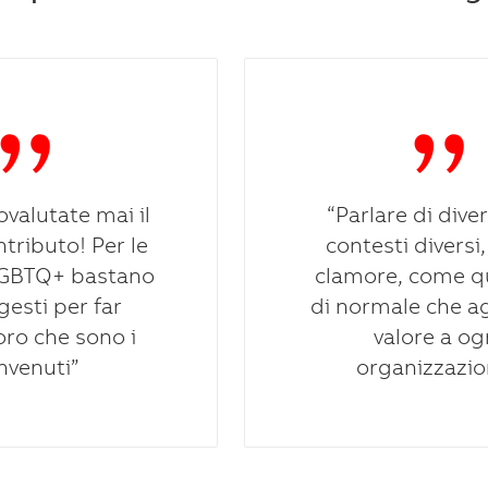
valutate mai il
“Parlare di diver
tributo! Per le
contesti diversi
LGBTQ+ bastano
clamore, come q
 gesti per far
di normale che a
oro che sono i
valore a og
nvenuti”
organizzazio