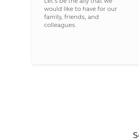
Let’s be the ally that we
rue
would like to have for our
family, friends, and
colleagues.
S