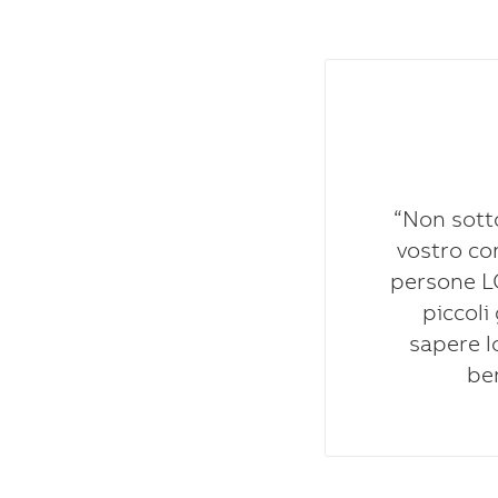
“Non sotto
vostro con
persone 
piccoli
sapere l
be