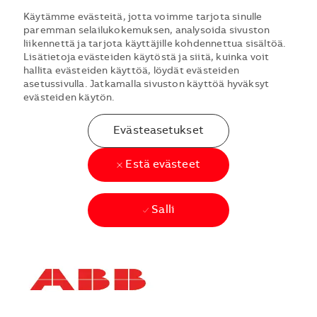
Käytämme evästeitä, jotta voimme tarjota sinulle
paremman selailukokemuksen, analysoida sivuston
liikennettä ja tarjota käyttäjille kohdennettua sisältöä.
Lisätietoja evästeiden käytöstä ja siitä, kuinka voit
hallita evästeiden käyttöä, löydät evästeiden
asetussivulla. Jatkamalla sivuston käyttöä hyväksyt
evästeiden käytön.
Evästeasetukset
Estä evästeet
Salli
Skip to main content
Skip to main content