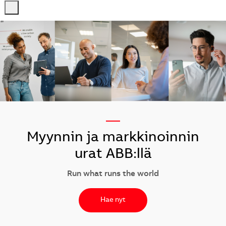
-
-
—
Myynnin ja markkinoinnin
urat ABB:llä
Run what runs the world
Hae nyt