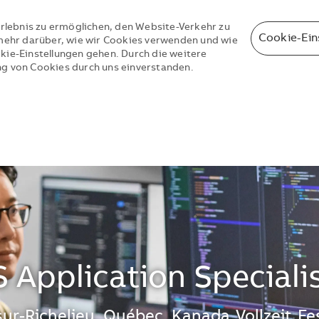
rlebnis zu ermöglichen, den Website-Verkehr zu
Cookie-Ein
e mehr darüber, wie wir Cookies verwenden und wie
okie-Einstellungen gehen. Durch die weitere
ng von Cookies durch uns einverstanden.
Skip to main content
Skip to main content
S Application Speciali
sur-Richelieu, Québec, Kanada
Vollzeit
Fe