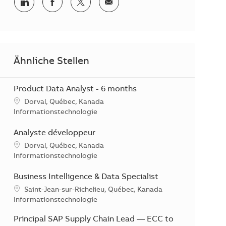
Teilen via LinkedIn
Teilen via Facebook
Teilen via Twitter
Teilen via E-Mail
Ähnliche Stellen
Product Data Analyst - 6 months
Standort
Dorval, Québec, Kanada
Kategorie
Informationstechnologie
Analyste développeur
Standort
Dorval, Québec, Kanada
Kategorie
Informationstechnologie
Business Intelligence & Data Specialist
Standort
Saint-Jean-sur-Richelieu, Québec, Kanada
Kategorie
Informationstechnologie
Principal SAP Supply Chain Lead — ECC to