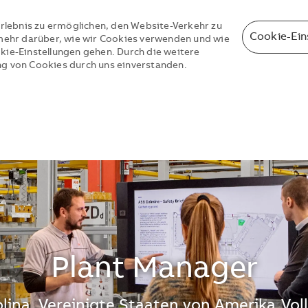
rlebnis zu ermöglichen, den Website-Verkehr zu
Cookie-Ein
e mehr darüber, wie wir Cookies verwenden und wie
okie-Einstellungen gehen. Durch die weitere
ng von Cookies durch uns einverstanden.
Skip to main content
Skip to main content
Plant Manager
olina, Vereinigte Staaten von Amerika
Vol