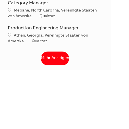
Category Manager
Standort
Mebane, North Carolina, Vereinigte Staaten
Kategorie
von Amerika
Qualität
Production Engineering Manager
Standort
Athen, Georgia, Vereinigte Staaten von
Kategorie
Amerika
Qualität
Mehr Anzeigen