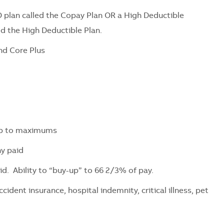
 plan called the Copay Plan OR a High Deductible
ed the High Deductible Plan.
nd Core Plus
 up to maximums
ny paid
d. Ability to “buy-up” to 66 2/3% of pay.
ent insurance, hospital indemnity, critical illness, pet