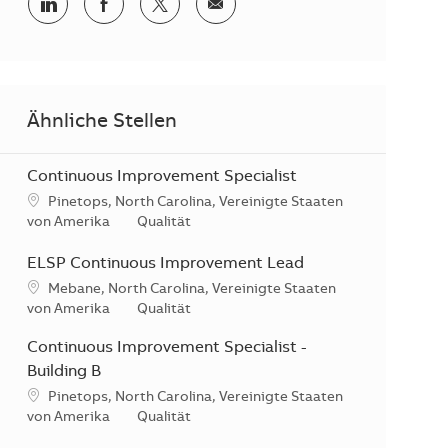
Teilen via LinkedIn
Teilen via Facebook
Teilen via Twitter
Teilen via E-Mail
Ähnliche Stellen
Continuous Improvement Specialist
Standort
Pinetops, North Carolina, Vereinigte Staaten
Kategorie
von Amerika
Qualität
ELSP Continuous Improvement Lead
Standort
Mebane, North Carolina, Vereinigte Staaten
Kategorie
von Amerika
Qualität
Continuous Improvement Specialist -
Building B
Standort
Pinetops, North Carolina, Vereinigte Staaten
Kategorie
von Amerika
Qualität