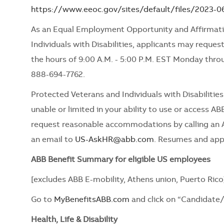
https://www.eeoc.gov/sites/default/files/2023-
As an Equal Employment Opportunity and Affirmati
Individuals with Disabilities, applicants may request
the hours of 9:00 A.M. - 5:00 P.M. EST Monday thro
888-694-7762.
Protected Veterans and Individuals with Disabiliti
unable or limited in your ability to use or access ABB
request reasonable accommodations by calling an 
an email to
US-AskHR@abb.com
. Resumes and appl
ABB Benefit Summary for eligible US employees
[excludes ABB E-mobility, Athens union, Puerto Rico
Go to
MyBenefitsABB.com
and click on “Candidate
Health, Life & Disability