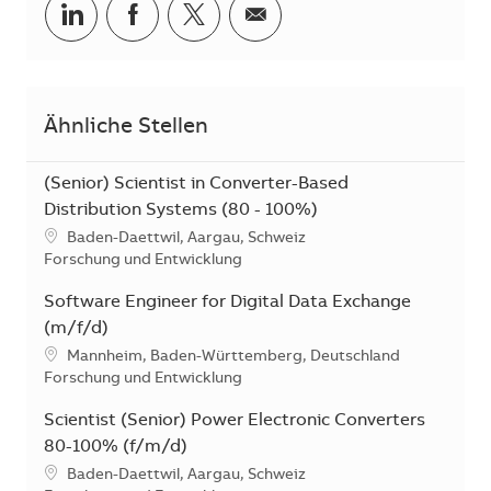
Teilen via LinkedIn
Teilen via Facebook
Teilen via Twitter
Teilen via E-Mail
Ähnliche Stellen
(Senior) Scientist in Converter-Based
Distribution Systems (80 - 100%)
Standort
Baden-Daettwil, Aargau, Schweiz
Kategorie
Forschung und Entwicklung
Software Engineer for Digital Data Exchange
(m/f/d)
Standort
Mannheim, Baden-Württemberg, Deutschland
Kategorie
Forschung und Entwicklung
Scientist (Senior) Power Electronic Converters
80-100% (f/m/d)
Standort
Baden-Daettwil, Aargau, Schweiz