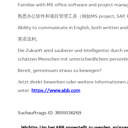
Familiar with MS office software and project manag
熟悉办公软件和项目管理工具（例如MS project, SAP, P
Ability to communicate in English, both written and 
英语流利。
Die Zukunft wird sauberer und intelligenter durch vi
schätzen Menschen mit unterschiedlichem persönli
Bereit, gemeinsam etwas zu bewegen?
Jetzt direkt bewerben oder weitere Informationen
unter:
https://www.abb.com
Suchauftrags-ID: JR00036269
Wichtig: Um bei ABB angestellt zu werden, müsse