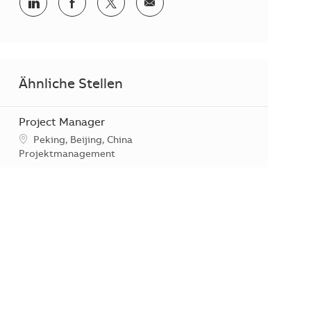
Teilen via LinkedIn
Teilen via Facebook
Teilen via Twitter
Teilen via E-Mail
Ähnliche Stellen
Project Manager
Standort
Peking, Beijing, China
Kategorie
Projektmanagement