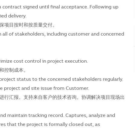
contract signed until final acceptance. Following up
ed delivery.
保项目按时和按质量交付。
all of stakeholders, including customer and concerned
imize cost control in project execution.
和控制成本。
project status to the concerned stakeholders regularly.
e project and site issue from Customer.
进行汇报。支持来自客户的技术咨询。协调解决项目现场出
d maintain tracking record. Captures, analyze and
s that the project is formally closed out, as