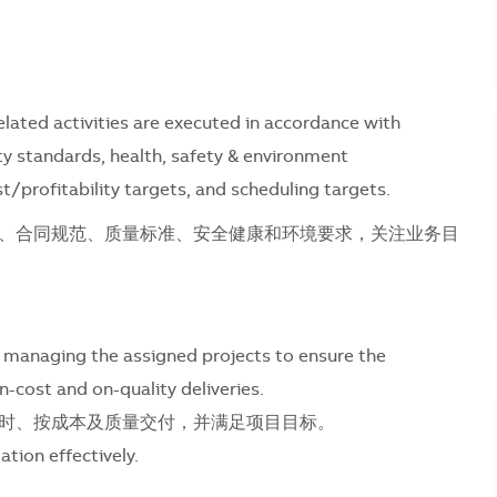
elated activities are executed in accordance with
ty standards, health, safety & environment
t/profitability targets, and scheduling targets.
、合同规范、质量标准、安全健康和环境要求，关注业务目
r managing the assigned projects to ensure the
on-cost and on-quality deliveries.
时、按成本及质量交付，并满足项目目标。
tion effectively.