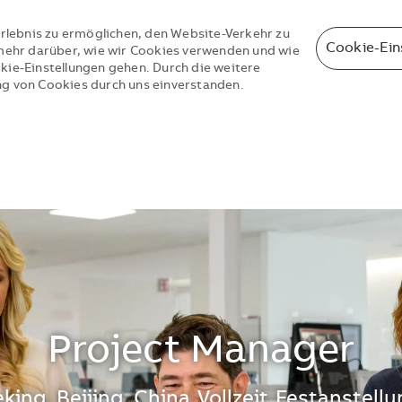
rlebnis zu ermöglichen, den Website-Verkehr zu
Cookie-Ein
e mehr darüber, wie wir Cookies verwenden und wie
okie-Einstellungen gehen. Durch die weitere
ng von Cookies durch uns einverstanden.
Skip to main content
Skip to main content
Project Manager
tandort
king, Beijing, China
Vollzeit
Festanstellu