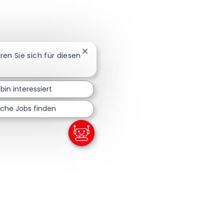
Chatbot-Benachrichtigung schließen
eren Sie sich für diesen
 bin interessiert
iche Jobs finden