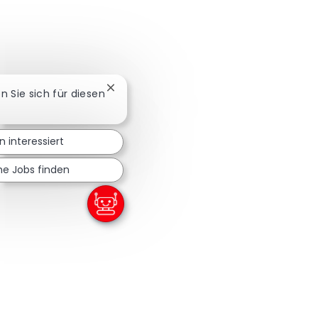
Chatbot-Benachrichtigung schließen
en Sie sich für diesen
in interessiert
he Jobs finden