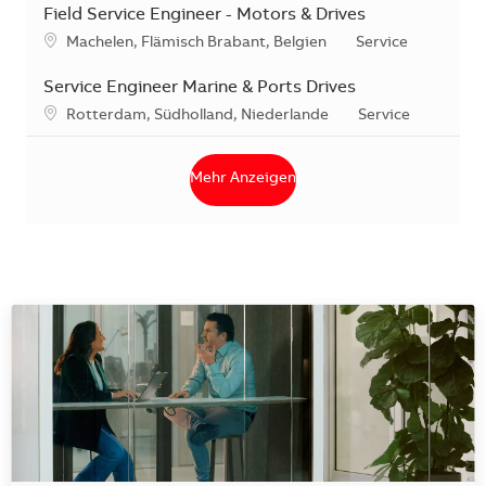
Field Service Engineer - Motors & Drives
Standort
Kategorie
Machelen, Flämisch Brabant, Belgien
Service
Service Engineer Marine & Ports Drives
Standort
Kategorie
Rotterdam, Südholland, Niederlande
Service
Mehr Anzeigen