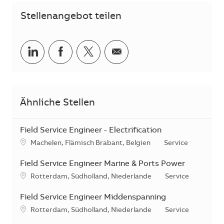
Stellenangebot teilen
Teilen via LinkedIn
Teilen via Facebook
Teilen via Twitter
Teilen via E-Mail
Ähnliche Stellen
Field Service Engineer - Electrification
Standort
Kategorie
Machelen, Flämisch Brabant, Belgien
Service
Field Service Engineer Marine & Ports Power
Standort
Kategorie
Rotterdam, Südholland, Niederlande
Service
Field Service Engineer Middenspanning
Standort
Kategorie
Rotterdam, Südholland, Niederlande
Service