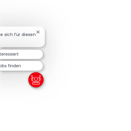
Chatbot-Benachrichtigung schließen
ie sich für diesen
teressiert
obs finden