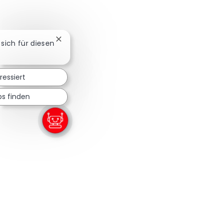
Chatbot-Benachrichtigung schließen
 sich für diesen
eressiert
bs finden