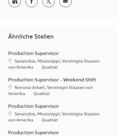
Teilen via LinkedIn
Teilen via Facebook
Teilen via Twitter
Teilen via E-Mail
Ähnliche Stellen
Production Supervisor
Standort
Senatobia, Mississippi, Vereinigte Staaten
Kategorie
von Amerika
Qualität
Production Supervisor - Weekend Shift
Standort
Remote-Arbeit, Vereinigte Staaten von
Kategorie
Amerika
Qualität
Production Supervisor
Standort
Senatobia, Mississippi, Vereinigte Staaten
Kategorie
von Amerika
Qualität
Production Supervisor