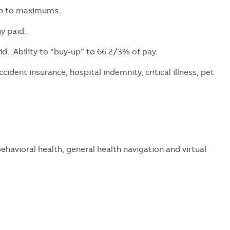
up to maximums.
y paid.
d. Ability to “buy-up” to 66 2/3% of pay.
ent insurance, hospital indemnity, critical illness, pet
avioral health, general health navigation and virtual