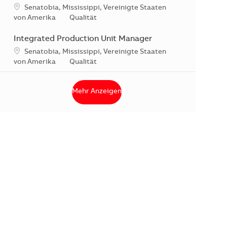
Standort
Senatobia, Mississippi, Vereinigte Staaten
Kategorie
von Amerika
Qualität
Integrated Production Unit Manager
Standort
Senatobia, Mississippi, Vereinigte Staaten
Kategorie
von Amerika
Qualität
Mehr Anzeigen