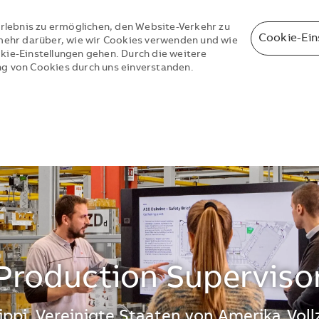
rlebnis zu ermöglichen, den Website-Verkehr zu
Cookie-Ein
e mehr darüber, wie wir Cookies verwenden und wie
okie-Einstellungen gehen. Durch die weitere
ng von Cookies durch uns einverstanden.
Skip to main content
Skip to main content
Production Superviso
ippi, Vereinigte Staaten von Amerika
Voll