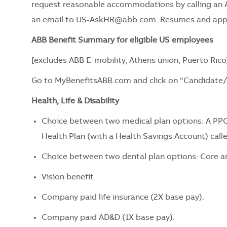
request reasonable accommodations by calling an 
an email to
US-AskHR@abb.com
. Resumes and appl
ABB Benefit Summary for eligible US employees
[excludes ABB E-mobility, Athens union, Puerto Rico
Go to
MyBenefitsABB.com
and click on “Candidate
Health, Life & Disability
Choice between two medical plan options: A PPO
Health Plan (with a Health Savings Account) call
Choice between two dental plan options: Core a
Vision benefit.
Company paid life insurance (2X base pay).
Company paid AD&D (1X base pay).