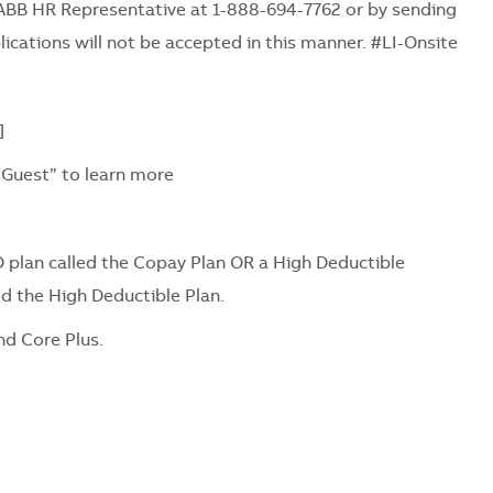
ABB HR Representative at 1-888-694-7762 or by sending
ications will not be accepted in this manner. #LI-Onsite
]
/Guest” to learn more
 plan called the Copay Plan OR a High Deductible
ed the High Deductible Plan.
nd Core Plus.