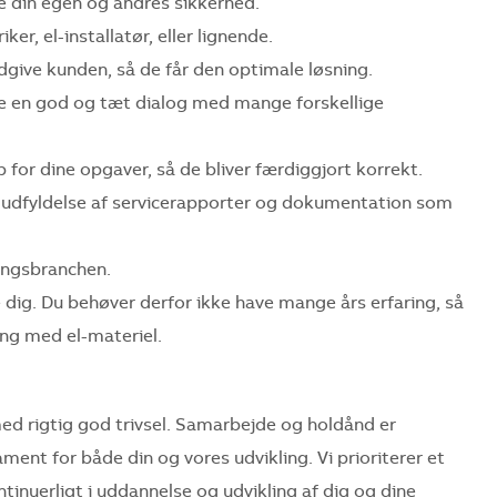
e din egen og andres sikkerhed.
r, el-installatør, eller lignende.
dgive kunden, så de får den optimale løsning.
e en god og tæt dialog med mange forskellige
 for dine opgaver, så de bliver færdiggjort korrekt.
r udfyldelse af servicerapporter og dokumentation som
ningsbranchen.
 dig. Du behøver derfor ikke have mange års erfaring, så
ng med el-materiel.
med rigtig god trivsel. Samarbejde og holdånd er
ment for både din og vores udvikling. Vi prioriterer et
tinuerligt i uddannelse og udvikling af dig og dine