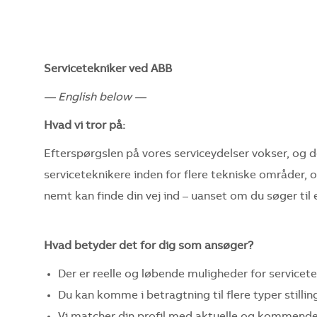
Servicetekniker ved ABB
— English below —
Hvad vi tror på:
Efterspørgslen på vores serviceydelser vokser, og d
serviceteknikere inden for flere tekniske områder, o
nemt kan finde din vej ind – uanset om du søger til en
Hvad betyder det for dig som ansøger?
Der er reelle og løbende muligheder for servicet
Du kan komme i betragtning til flere typer stilli
Vi matcher din profil med aktuelle og kommende