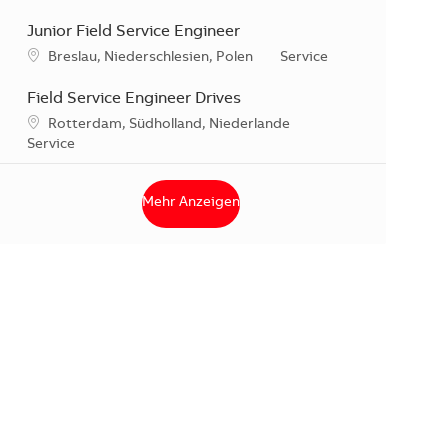
Junior Field Service Engineer
Standort
Kategorie
Breslau, Niederschlesien, Polen
Service
Field Service Engineer Drives
Standort
Rotterdam, Südholland, Niederlande
Kategorie
Service
Mehr Anzeigen