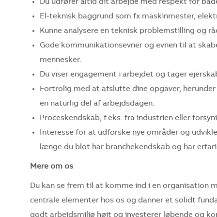
Du udfører altid dit arbejde med respekt for båd
El-teknisk baggrund som fx maskinmester, elektrike
Kunne analysere en teknisk problemstilling og rå
Gode kommunikationsevner og evnen til at skab
mennesker.
Du viser engagement i arbejdet og tager ejerskab
Fortrolig med at afslutte dine opgaver, herunde
en naturlig del af arbejdsdagen.
Proceskendskab, f.eks. fra industrien eller forsy
Interesse for at udforske nye områder og udvikle
længe du blot har branchekendskab og har erfari
Mere om os
Du kan se frem til at komme ind i en organisation 
centrale elementer hos os og danner et solidt funda
godt arbejdsmiljø højt og investerer løbende og kon