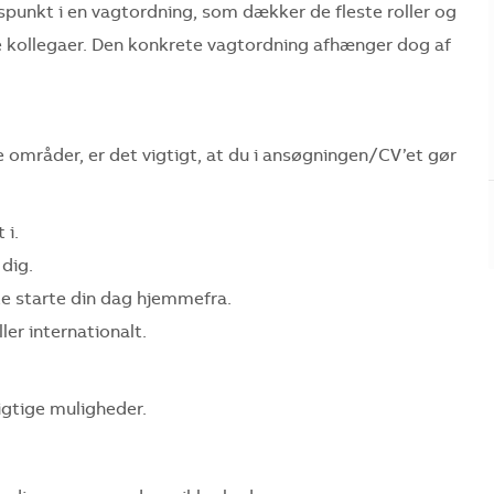
spunkt i en vagtordning, som dækker de fleste roller og
e kollegaer. Den konkrete vagtordning afhænger dog af
ige områder, er det vigtigt, at du i ansøgningen/CV’et gør
 i.
dig.
fte starte din dag hjemmefra.
ler internationalt.
igtige muligheder.