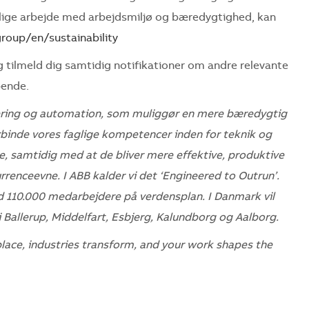
rlige arbejde med arbejdsmiljø og bæredygtighed, kan
roup/en/sustainability
 tilmeld dig samtidig notifikationer om andre relevante
bende.
icering og automation, som muliggør en mere bæredygtig
orbinde vores faglige kompetencer inden for teknik og
ne, samtidig med at de bliver mere effektive, produktive
renceevne. I ABB kalder vi det ‘Engineered to Outrun’.
d 110.000 medarbejdere på verdensplan. I Danmark vil
 Ballerup, Middelfart, Esbjerg, Kalundborg og Aalborg.
place, industries transform, and your work shapes the