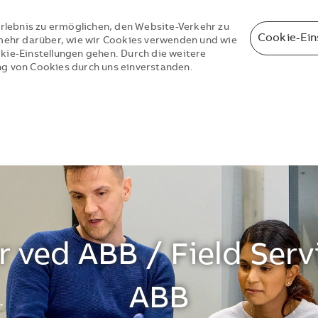
rlebnis zu ermöglichen, den Website-Verkehr zu
Cookie-Ein
e mehr darüber, wie wir Cookies verwenden und wie
okie-Einstellungen gehen. Durch die weitere
ng von Cookies durch uns einverstanden.
Skip to main content
Skip to main content
r ved ABB / Field Serv
ABB