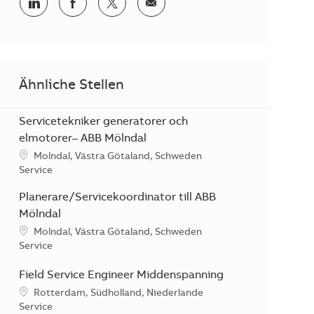
Teilen via LinkedIn
Teilen via Facebook
Teilen via Twitter
Teilen via E-Mail
Ähnliche Stellen
Servicetekniker generatorer och
elmotorer– ABB Mölndal
Standort
Molndal, Västra Götaland, Schweden
Kategorie
Service
Planerare/Servicekoordinator till ABB
Mölndal
Standort
Molndal, Västra Götaland, Schweden
Kategorie
Service
Field Service Engineer Middenspanning
Standort
Rotterdam, Südholland, Niederlande
Kategorie
Service