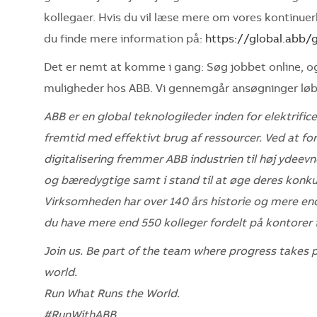
kollegaer. Hvis du vil læse mere om vores kontinue
du finde mere information på:
https://global.abb/g
Det er nemt at komme i gang: Søg jobbet online, og
muligheder hos ABB. Vi gennemgår ansøgninger lø
ABB er en global teknologileder inden for elektrif
fremtid med effektivt brug af ressourcer. Ved at f
digitalisering fremmer ABB industrien til høj ydeev
og bæredygtige samt i stand til at øge deres konkur
Virksomheden har over 140 års historie og mere en
du have mere end 550 kolleger fordelt på kontorer i
Join us. Be part of the team where progress takes 
world.
Run What Runs the World.
#RunWithABB