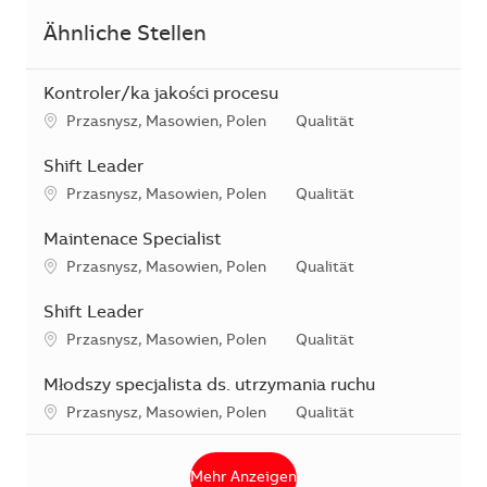
Ähnliche Stellen
Kontroler/ka jakości procesu
Standort
Kategorie
Przasnysz, Masowien, Polen
Qualität
Shift Leader
Standort
Kategorie
Przasnysz, Masowien, Polen
Qualität
Maintenace Specialist
Standort
Kategorie
Przasnysz, Masowien, Polen
Qualität
Shift Leader
Standort
Kategorie
Przasnysz, Masowien, Polen
Qualität
Młodszy specjalista ds. utrzymania ruchu
Standort
Kategorie
Przasnysz, Masowien, Polen
Qualität
Mehr Anzeigen