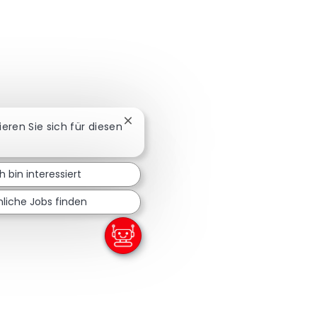
Chatbot-Benachrichtigung schließen
sieren Sie sich für diesen
h bin interessiert
nliche Jobs finden