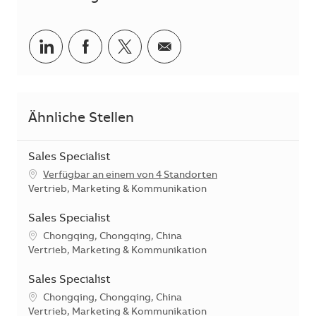
Teilen via LinkedIn
Teilen via Facebook
Teilen via Twitter
Teilen via E-Mail
Ähnliche Stellen
Sales Specialist
Verfügbar an einem von 4 Standorten
Kategorie
Vertrieb, Marketing & Kommunikation
Sales Specialist
Standort
Chongqing, Chongqing, China
Kategorie
Vertrieb, Marketing & Kommunikation
Sales Specialist
Standort
Chongqing, Chongqing, China
Kategorie
Vertrieb, Marketing & Kommunikation