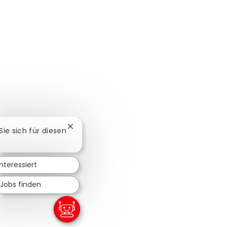
Chatbot-Benachrichtigung schließen
 Sie sich für diesen
interessiert
 Jobs finden