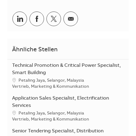
Teilen via LinkedIn
Teilen via Facebook
Teilen via Twitter
Teilen via E-Mail
Ähnliche Stellen
Technical Promotion & Critical Power Specialist,
Smart Building
Standort
Petaling Jaya, Selangor, Malaysia
Kategorie
Vertrieb, Marketing & Kommunikation
Application Sales Specialist, Electrification
Services
Standort
Petaling Jaya, Selangor, Malaysia
Kategorie
Vertrieb, Marketing & Kommunikation
Senior Tendering Specialist, Distribution