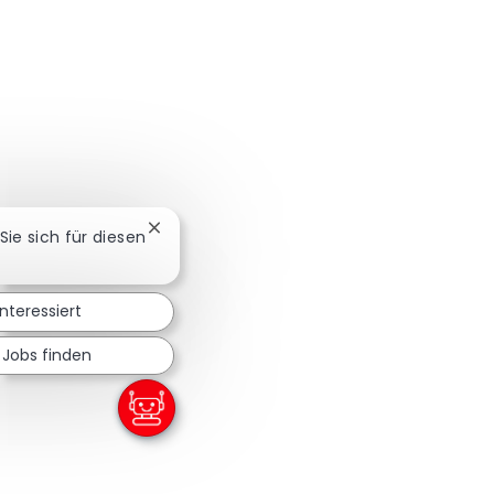
Chatbot-Benachrichtigung schließen
 Sie sich für diesen
interessiert
 Jobs finden