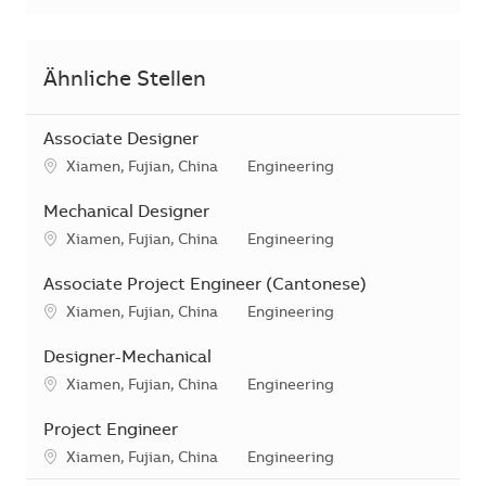
Ähnliche Stellen
Associate Designer
Standort
Kategorie
Xiamen, Fujian, China
Engineering
Mechanical Designer
Standort
Kategorie
Xiamen, Fujian, China
Engineering
Associate Project Engineer (Cantonese)
Standort
Kategorie
Xiamen, Fujian, China
Engineering
Designer-Mechanical
Standort
Kategorie
Xiamen, Fujian, China
Engineering
Project Engineer
Standort
Kategorie
Xiamen, Fujian, China
Engineering