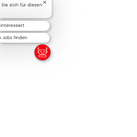
Chatbot-Benachrichtigung schließen
n Sie sich für diesen
 interessiert
e Jobs finden