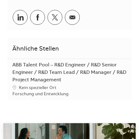
Teilen via LinkedIn
Teilen via Facebook
Teilen via Twitter
Teilen via E-Mail
Ähnliche Stellen
ABB Talent Pool – R&D Engineer / R&D Senior
Engineer / R&D Team Lead / R&D Manager / R&D
Project Management
Standort
Kein spezieller Ort
Kategorie
Forschung und Entwicklung