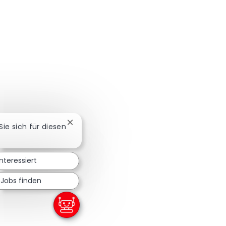
Chatbot-Benachrichtigung schließen
 Sie sich für diesen
interessiert
 Jobs finden