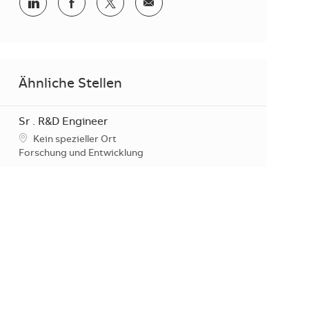
Teilen via LinkedIn
Teilen via Facebook
Teilen via Twitter
Teilen via E-Mail
Ähnliche Stellen
Sr . R&D Engineer
Standort
Kein spezieller Ort
Kategorie
Forschung und Entwicklung