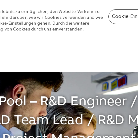
rlebnis zu ermöglichen, den Website-Verkehr zu
Cookie-Ein
e mehr darüber, wie wir Cookies verwenden und wie
okie-Einstellungen gehen. Durch die weitere
ng von Cookies durch uns einverstanden.
Skip to main content
Skip to main content
Pool – R&D Engineer 
&D Team Lead / R&D 