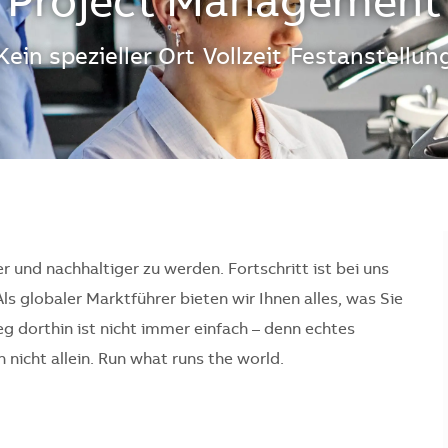
Project Management
Standort
Kein spezieller Ort
Vollzeit
Festanstellun
er und nachhaltiger zu werden. Fortschritt ist bei uns
Als globaler Marktführer bieten wir Ihnen alles, was Sie
 dorthin ist nicht immer einfach – denn echtes
nicht allein. Run what runs the world.