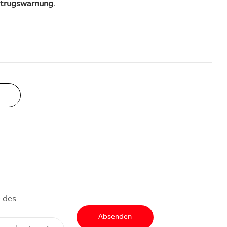
Betrugswarnung.
 des
Absenden