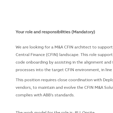
Your role and responsibilities (Mandatory)
We are looking for a M&A CFIN architect to support
Central Finance (CFIN) landscape. This role suppo
code onboarding by assisting in the alignment and i
processes into the target CFIN environment, in lin
This position requires close coordination with Dep
vendors, to maintain and evolve the CFIN M&A Solut
complies with ABB's standards.
The work model for the role is: #LI-Onsite