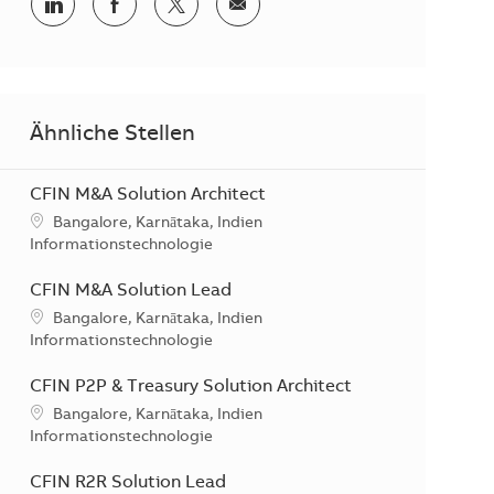
Teilen via LinkedIn
Teilen via Facebook
Teilen via Twitter
Teilen via E-Mail
Ähnliche Stellen
CFIN M&A Solution Architect
Standort
Bangalore, Karnātaka, Indien
Kategorie
Informationstechnologie
CFIN M&A Solution Lead
Standort
Bangalore, Karnātaka, Indien
Kategorie
Informationstechnologie
CFIN P2P & Treasury Solution Architect
Standort
Bangalore, Karnātaka, Indien
Kategorie
Informationstechnologie
CFIN R2R Solution Lead