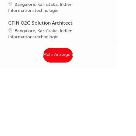
Standort
Bangalore, Karnātaka, Indien
Kategorie
Informationstechnologie
CFIN O2C Solution Architect
Standort
Bangalore, Karnātaka, Indien
Kategorie
Informationstechnologie
Mehr Anzeigen