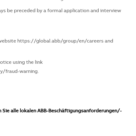
ays be preceded by a formal application and interview
 website
https://global.abb/group/en/careers
and
otice using the link
ly/fraud-warning
.
n Sie alle lokalen ABB-Beschäftigungsanforderungen/-