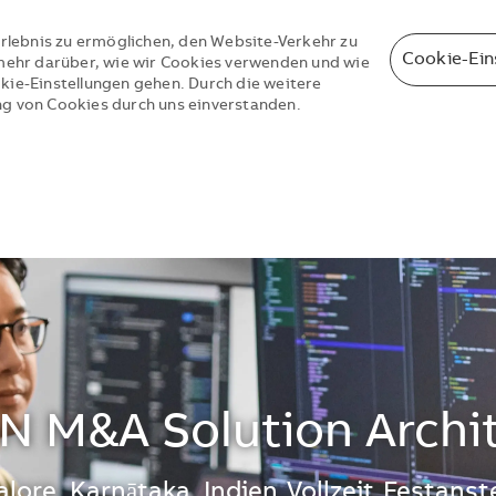
rlebnis zu ermöglichen, den Website-Verkehr zu
Cookie-Ein
e mehr darüber, wie wir Cookies verwenden und wie
okie-Einstellungen gehen. Durch die weitere
ng von Cookies durch uns einverstanden.
Skip to main content
Skip to main content
N M&A Solution Archi
ort
lore, Karnātaka, Indien
Vollzeit
Festanst