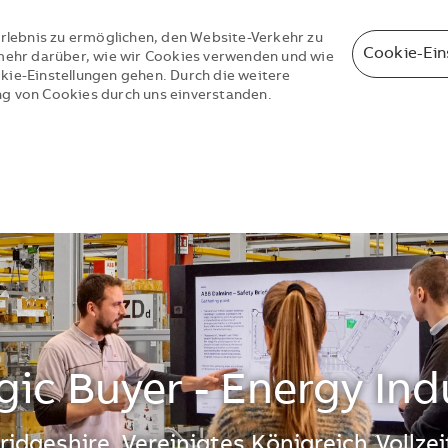
rlebnis zu ermöglichen, den Website-Verkehr zu
Cookie-Ein
e mehr darüber, wie wir Cookies verwenden und wie
okie-Einstellungen gehen. Durch die weitere
ng von Cookies durch uns einverstanden.
Skip to main content
Skip to main content
gic Buyer - Energy Ind
ridgeshire, Vereinigtes Königreich
Vollzei