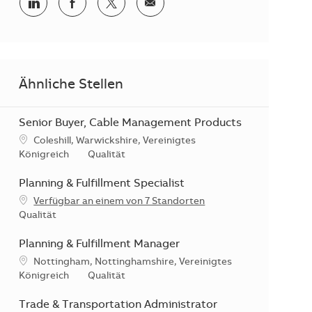
Teilen via LinkedIn
Teilen via Facebook
Teilen via Twitter
Teilen via E-Mail
Ähnliche Stellen
Senior Buyer, Cable Management Products
Standort
Coleshill, Warwickshire, Vereinigtes
Kategorie
Königreich
Qualität
Planning & Fulfillment Specialist
Verfügbar an einem von 7 Standorten
Kategorie
Qualität
Planning & Fulfillment Manager
Standort
Nottingham, Nottinghamshire, Vereinigtes
Kategorie
Königreich
Qualität
Trade & Transportation Administrator