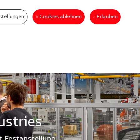
stellungen
Erlauben
Cookies ablehnen
ustries
t
Festanstellung