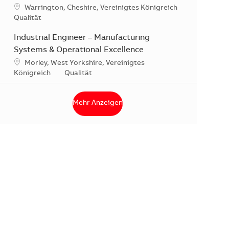
Standort
Warrington, Cheshire, Vereinigtes Königreich
Kategorie
Qualität
Industrial Engineer – Manufacturing
Systems & Operational Excellence
Standort
Morley, West Yorkshire, Vereinigtes
Kategorie
Königreich
Qualität
Mehr Anzeigen