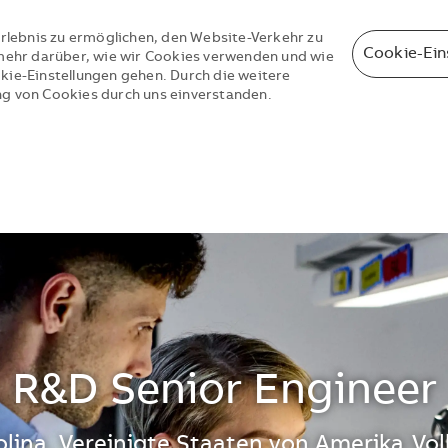
rlebnis zu ermöglichen, den Website-Verkehr zu
Cookie-Ein
e mehr darüber, wie wir Cookies verwenden und wie
okie-Einstellungen gehen. Durch die weitere
ng von Cookies durch uns einverstanden.
Skip to main content
Skip to main content
R&D Senior Engineer
lina, Vereinigte Staaten von Amerika
Vol