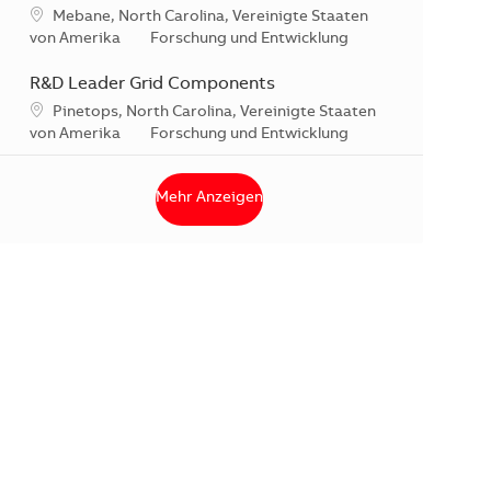
Standort
Mebane, North Carolina, Vereinigte Staaten
Kategorie
von Amerika
Forschung und Entwicklung
R&D Leader Grid Components
Standort
Pinetops, North Carolina, Vereinigte Staaten
Kategorie
von Amerika
Forschung und Entwicklung
Mehr Anzeigen