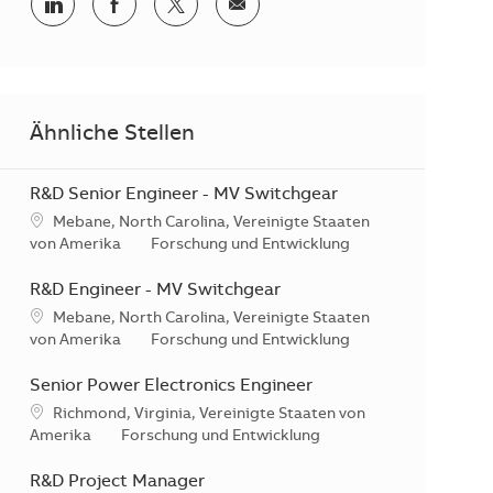
Teilen via LinkedIn
Teilen via Facebook
Teilen via Twitter
Teilen via E-Mail
Ähnliche Stellen
R&D Senior Engineer - MV Switchgear
Standort
Mebane, North Carolina, Vereinigte Staaten
Kategorie
von Amerika
Forschung und Entwicklung
R&D Engineer - MV Switchgear
Standort
Mebane, North Carolina, Vereinigte Staaten
Kategorie
von Amerika
Forschung und Entwicklung
Senior Power Electronics Engineer
Standort
Richmond, Virginia, Vereinigte Staaten von
Kategorie
Amerika
Forschung und Entwicklung
R&D Project Manager