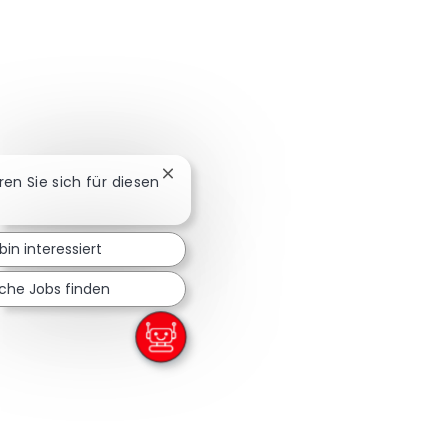
Chatbot-Benachrichtigung schließen
eren Sie sich für diesen
bin interessiert
iche Jobs finden