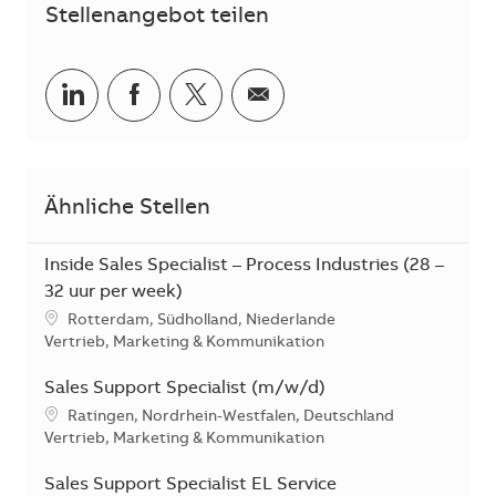
Stellenangebot teilen
Teilen via LinkedIn
Teilen via Facebook
Teilen via Twitter
Teilen via E-Mail
Ähnliche Stellen
Inside Sales Specialist – Process Industries (28 –
32 uur per week)
Standort
Rotterdam, Südholland, Niederlande
Kategorie
Vertrieb, Marketing & Kommunikation
Sales Support Specialist (m/w/d)
Standort
Ratingen, Nordrhein-Westfalen, Deutschland
Kategorie
Vertrieb, Marketing & Kommunikation
Sales Support Specialist EL Service