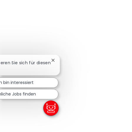
Chatbot-Benachrichtigung schließen
sieren Sie sich für diesen
h bin interessiert
liche Jobs finden