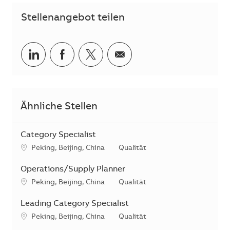
Stellenangebot teilen
Teilen via LinkedIn
Teilen via Facebook
Teilen via Twitter
Teilen via E-Mail
Ähnliche Stellen
Category Specialist
Standort
Kategorie
Peking, Beijing, China
Qualität
Operations/Supply Planner
Standort
Kategorie
Peking, Beijing, China
Qualität
Leading Category Specialist
Standort
Kategorie
Peking, Beijing, China
Qualität