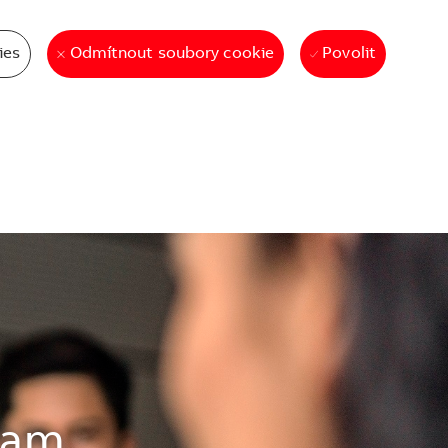
ies
Povolit
Odmítnout soubory cookie
gram