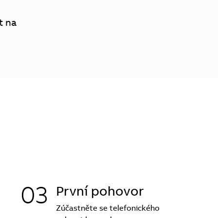
t na
03
První pohovor
Zúčastněte se telefonického