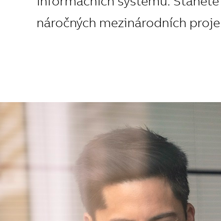
informačních systémů. Stanete 
náročných mezinárodních projek