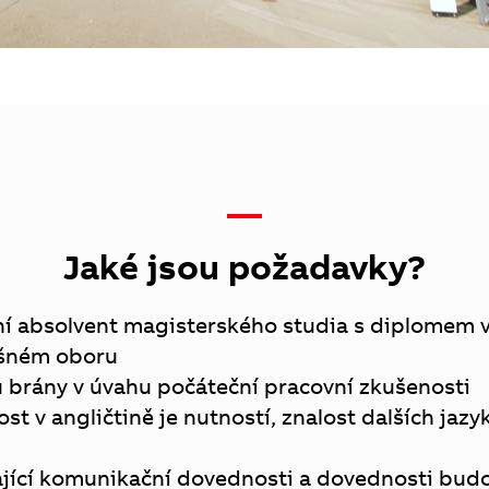
—
Jaké jsou požadavky?
ní absolvent magisterského studia s diplomem 
ušném oboru
 brány v úvahu počáteční pracovní zkušenosti
ost v angličtině je nutností, znalost dalších jazy
ající komunikační dovednosti a dovednosti bud