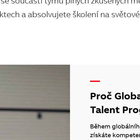
se součástí týmů plných zkušených me
tech a absolvujete školení na světové
—
Proč Globa
Talent Pr
Během globálníh
získáte kompete