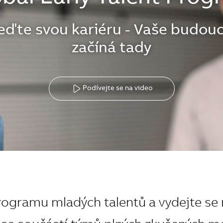
eďte svou kariéru - Vaše budou
začíná tady
Podívejte se na video
ogramu mladých talentů a vydejte se n