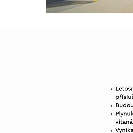
Letoš
přísl
Budou
Plynul
vítaná
Vynik