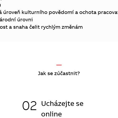
ů
á úroveň kulturního povědomí a ochota pracova
árodní úrovni
ost a snaha čelit rychlým změnám
—
Jak se zúčastnit?
02
Ucházejte se
online