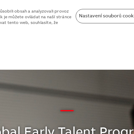
sobili obsah a analyzovali provoz
Nastavení souborů cook
k je můžete ovládat na naší stránce
at tento web, souhlasíte, že
Skip to main content
Skip to main content
—
bal Early Talent Pro