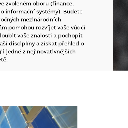
 ve zvoleném oboru (finance,
bo informační systémy). Budete
áročných mezinárodních
vám pomohou rozvíjet vaše vůdčí
loubit vaše znalosti a pochopit
aší disciplíny a získat přehled o
ii jedné z nejinovativnějších
tě.