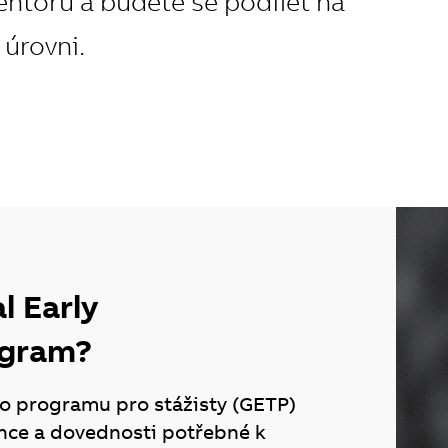
ntorů a budete se podílet na
 úrovni.
l Early
ogram?
o programu pro stážisty (GETP)
nce a dovednosti potřebné k