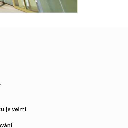
v
ků je velmi
ování