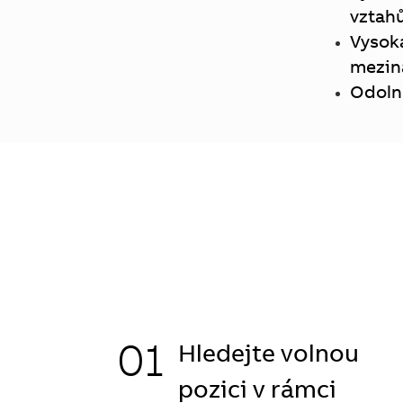
vztah
Vysok
mezin
Odoln
01
Hledejte volnou
pozici v rámci