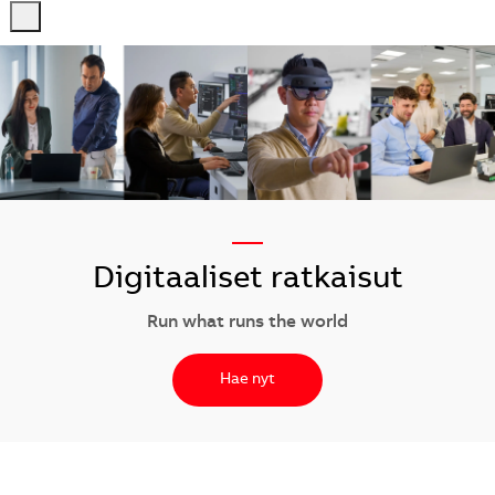
-
-
—
Digitaaliset ratkaisut
Run what runs the world
Hae nyt