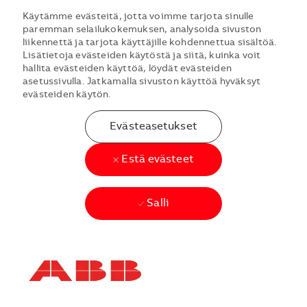
Käytämme evästeitä, jotta voimme tarjota sinulle
paremman selailukokemuksen, analysoida sivuston
liikennettä ja tarjota käyttäjille kohdennettua sisältöä.
Lisätietoja evästeiden käytöstä ja siitä, kuinka voit
hallita evästeiden käyttöä, löydät evästeiden
asetussivulla. Jatkamalla sivuston käyttöä hyväksyt
evästeiden käytön.
Evästeasetukset
Estä evästeet
Salli
Skip to main content
Skip to main content