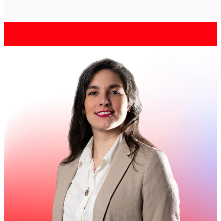
Cecilia Rojas
Material Master & IT Coordinator
Learn more
Turning complexity into
clarity
Since joining ABB, Renata has actively
developed her expertise through professional
certifications, internal training, and global