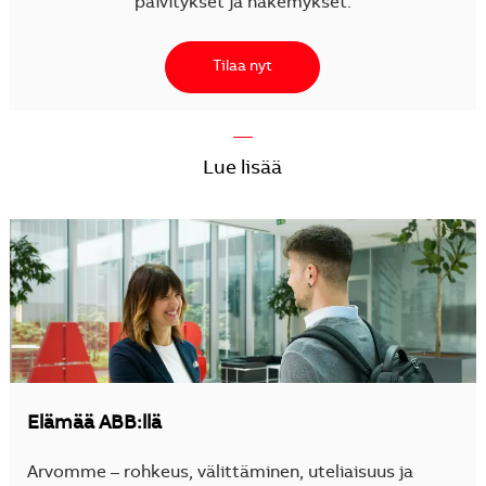
päivitykset ja näkemykset.
Tilaa nyt
—
Lue lisää
Elämää ABB:llä
Arvomme – rohkeus, välittäminen, uteliaisuus ja