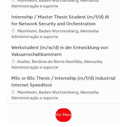
Localização
Mannheim, Baden-Wurttemberg, Alemanha
Categoria
Administração e suporte
Internship / Master Thesis Student (m/f/d) AI
for Network Security and Orchestration
Localização
Mannheim, Baden-Wurttemberg, Alemanha
Categoria
Administração e suporte
Werkstudent (m/w/d) in der Entwicklung von
Vakuumschaltkammern
Localização
Avaliar, Renânia do Norte-Vestfália, Alemanha
Categoria
Administração e suporte
MSc or BSc Thesis / Internship (m/f/d) Industrial
Internet Speedtest
Localização
Mannheim, Baden-Wurttemberg, Alemanha
Categoria
Administração e suporte
Ver Mais