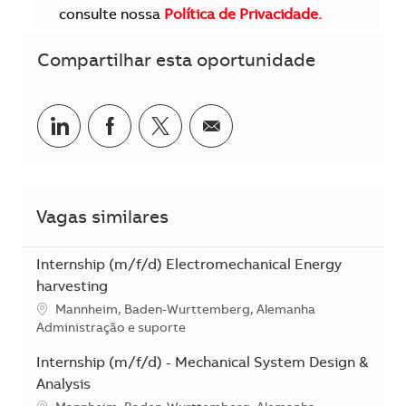
consulte nossa
Política de Privacidade.
Compartilhar esta oportunidade
Compartilhar no LinkedIn
Compartilhar no Facebook
Compartilhar no twitter
Compartilhar por e-m
Vagas similares
Internship (m/f/d) Electromechanical Energy
harvesting
Localização
Mannheim, Baden-Wurttemberg, Alemanha
Categoria
Administração e suporte
Internship (m/f/d) - Mechanical System Design &
Analysis