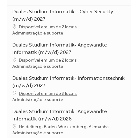
Duales Studium Informatik – Cyber Security
(m/w/d) 2027
Disponível em um de 2 locais
Categoria
Administração e suporte
Duales Studium Informatik- Angewandte
Informatik (m/w/d) 2027
Disponível em um de 2 locais
Categoria
Administração e suporte
Duales Studium Informatik- Informationstechnik
(m/w/d) 2027
Disponível em um de 2 locais
Categoria
Administração e suporte
Duales Studium Informatik- Angewandte
Informatik (m/w/d) 2026
Localização
Heidelberg, Baden-Wurttemberg, Alemanha
Categoria
Administração e suporte