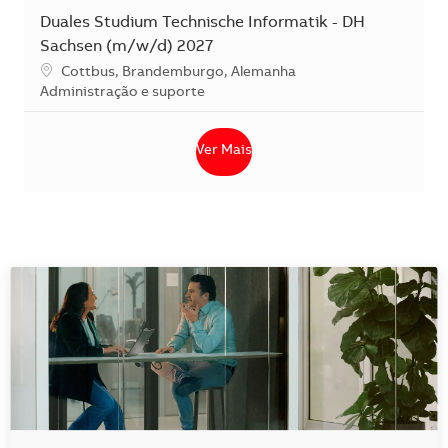
Duales Studium Technische Informatik - DH
Sachsen (m/w/d) 2027
Localização
Cottbus, Brandemburgo, Alemanha
Categoria
Administração e suporte
Ver Mais