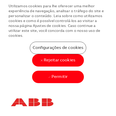
Utilizamos cookies para lhe oferecer uma melhor
experiência de navegação, analisar o tráfego do site e
personalizar o conteúdo. Leia sobre como utilizamos
cookies e como é possível controlá-los ao visitar a
nossa página Ajustes de cookies. Caso continue a
utilizar este site, você concorda com o nosso uso de
cookies.
Configurações de cookies
Rejeitar cookies
Permitir
Skip to main content
Skip to main content