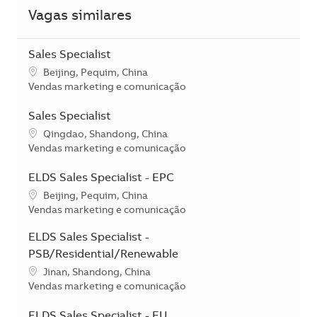
Vagas similares
Sales Specialist
Localização
Beijing, Pequim, China
Categoria
Vendas marketing e comunicação
Sales Specialist
Localização
Qingdao, Shandong, China
Categoria
Vendas marketing e comunicação
ELDS Sales Specialist - EPC
Localização
Beijing, Pequim, China
Categoria
Vendas marketing e comunicação
ELDS Sales Specialist -
PSB/Residential/Renewable
Localização
Jinan, Shandong, China
Categoria
Vendas marketing e comunicação
ELDS Sales Specialist - EU