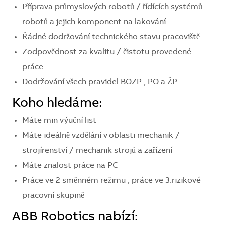
Příprava průmyslových robotů / řídících systémů
robotů a jejich komponent na lakování
Řádné dodržování technického stavu pracoviště
Zodpovědnost za kvalitu / čistotu provedené
práce
Dodržování všech pravidel BOZP , PO a ŽP
Koho hledáme:
Máte min výuční list
Máte ideálně vzdělání v oblasti mechanik /
strojírenství / mechanik strojů a zařízení
Máte znalost práce na PC
Práce ve 2 směnném režimu , práce ve 3.rizikové
pracovní skupině
ABB Robotics nabízí: