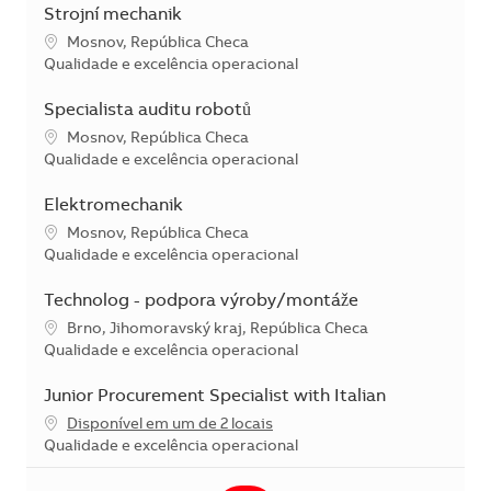
Strojní mechanik
Localização
Mosnov, República Checa
Categoria
Qualidade e excelência operacional
Specialista auditu robotů
Localização
Mosnov, República Checa
Categoria
Qualidade e excelência operacional
Elektromechanik
Localização
Mosnov, República Checa
Categoria
Qualidade e excelência operacional
Technolog - podpora výroby/montáže
Localização
Brno, Jihomoravský kraj, República Checa
Categoria
Qualidade e excelência operacional
Junior Procurement Specialist with Italian
Disponível em um de 2 locais
Categoria
Qualidade e excelência operacional