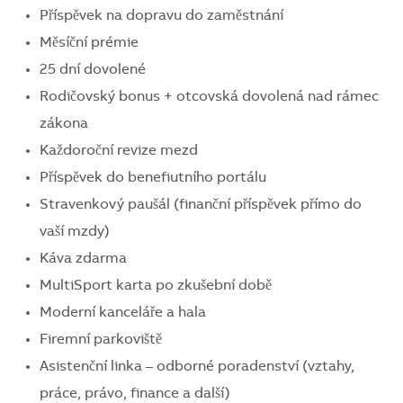
Příspěvek na dopravu do zaměstnání
Měsíční prémie
25 dní dovolené
Rodičovský bonus + otcovská dovolená nad rámec
zákona
Každoroční revize mezd
Příspěvek do benefiutního portálu
Stravenkový paušál (finanční příspěvek přímo do
vaší mzdy)
Káva zdarma
MultiSport karta po zkušební době
Moderní kanceláře a hala
Firemní parkoviště
Asistenční linka – odborné poradenství (vztahy,
práce, právo, finance a další)