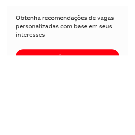
Obtenha recomendações de vagas
personalizadas com base em seus
interesses
Começar
Para obter mais detalhes sobre
comoprocessamos seus dados pessoais,
consulte nossa
Política de Privacidade.
Compartilhar esta oportunidade
Compartilhar no LinkedIn
Compartilhar no Facebook
Compartilhar no twitter
Compartilhar por e-m