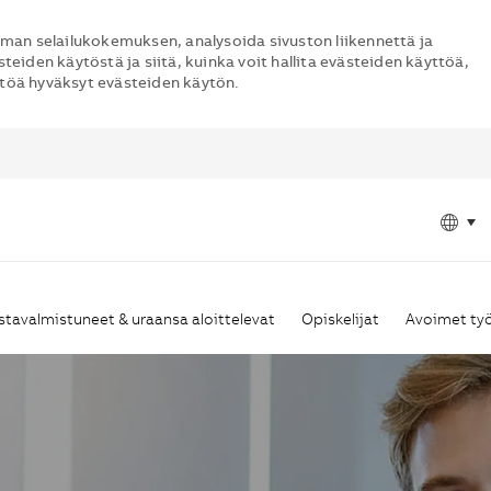
man selailukokemuksen, analysoida sivuston liikennettä ja
steiden käytöstä ja siitä, kuinka voit hallita evästeiden käyttöä,
ttöä hyväksyt evästeiden käytön.
Skip to main content
Lan
Fin
Fin
stavalmistuneet & uraansa aloittelevat
Opiskelijat
Avoimet ty