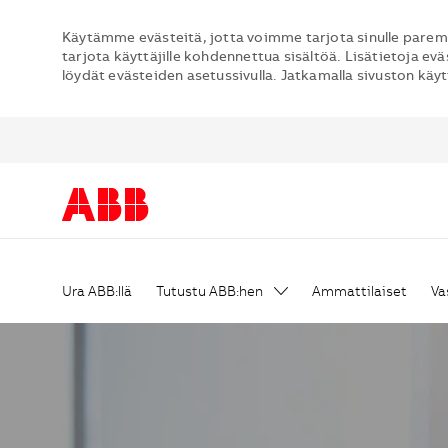
Käytämme evästeitä, jotta voimme tarjota sinulle parem
tarjota käyttäjille kohdennettua sisältöä. Lisätietoja evä
löydät evästeiden asetussivulla. Jatkamalla sivuston käy
Skip to main content
Ura ABB:llä
Tutustu ABB:hen
Ammattilaiset
Va
-