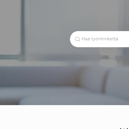
Hae työnimikettä