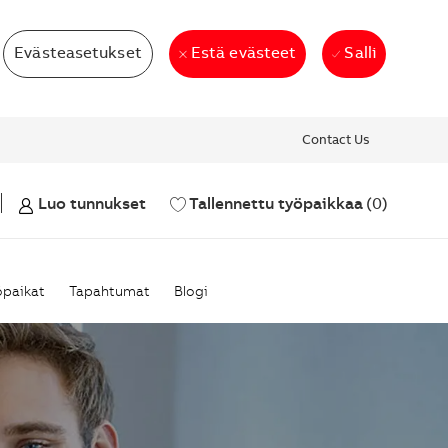
Evästeasetukset
Salli
Estä evästeet
Contact Us
guage selected
nish
nish
Tallennettu työpaikkaa
(0)
Luo tunnukset
öpaikat
Tapahtumat
Blogi