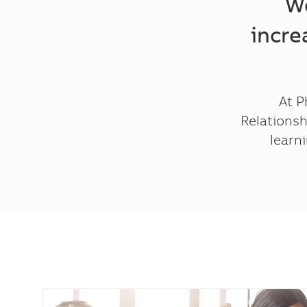
We
incre
At P
Relationsh
learn