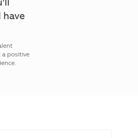
'll
d have
alent
 a positive
ience.