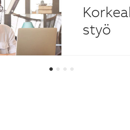
Korkea
styö