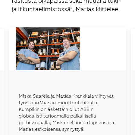
rasitusta olkapäissä sekä muualla tuki-
ja liikuntaelimistössä”, Matias kiittelee.
Miska Saarela ja Matias Krankkala viihtyvät
työssään Vaasan-moottoritehtaalla.
Kumpikin on äskettäin ollut ABB:n
globaalisti tarjoamalla palkallisella
perhevapaalla, Miska neljännen lapsensa ja
Matias esikoisensa synnyttyä.