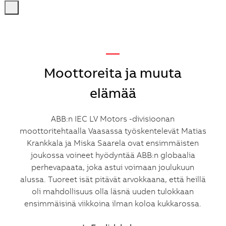
-
-
—
Moottoreita ja muuta
elämää
ABB:n IEC LV Motors -divisioonan
moottoritehtaalla Vaasassa työskentelevät Matias
Krankkala ja Miska Saarela ovat ensimmäisten
joukossa voineet hyödyntää ABB:n globaalia
perhevapaata, joka astui voimaan joulukuun
alussa. Tuoreet isät pitävät arvokkaana, että heillä
oli mahdollisuus olla läsnä uuden tulokkaan
ensimmäisinä viikkoina ilman koloa kukkarossa.