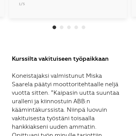
1/5
Kurssilta vakituiseen työpaikkaan
Koneistajaksi valmistunut Miska
Saarela päätyi moottoritehtaalle neljä
vuotta sitten. ”Kaipasin uutta suuntaa
uralleni ja kiinnostuin ABB:n
käämintäkurssista. Niinpä luovuin
vakituisesta työstäni toisaalla
hankkiakseni uuden ammatin.
Opittuani työn minulle tarjottiin