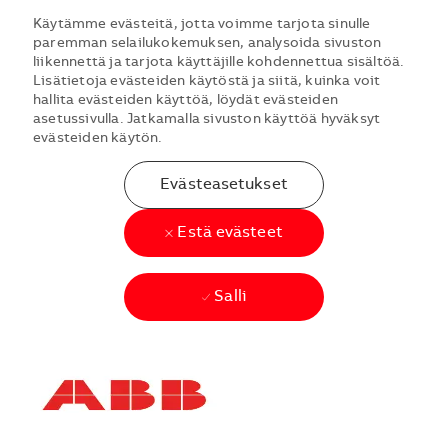
Käytämme evästeitä, jotta voimme tarjota sinulle
paremman selailukokemuksen, analysoida sivuston
liikennettä ja tarjota käyttäjille kohdennettua sisältöä.
Lisätietoja evästeiden käytöstä ja siitä, kuinka voit
hallita evästeiden käyttöä, löydät evästeiden
asetussivulla. Jatkamalla sivuston käyttöä hyväksyt
evästeiden käytön.
Evästeasetukset
Estä evästeet
Salli
Skip to main content
Skip to main content