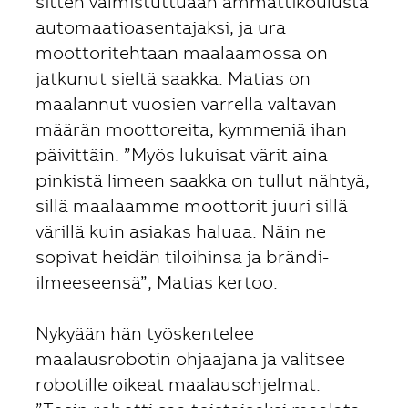
sitten valmistuttuaan ammattikoulusta
automaatioasentajaksi, ja ura
moottoritehtaan maalaamossa on
jatkunut sieltä saakka. Matias on
maalannut vuosien varrella valtavan
määrän moottoreita, kymmeniä ihan
päivittäin. ”Myös lukuisat värit aina
pinkistä limeen saakka on tullut nähtyä,
sillä maalaamme moottorit juuri sillä
värillä kuin asiakas haluaa. Näin ne
sopivat heidän tiloihinsa ja brändi-
ilmeeseensä”, Matias kertoo.
Nykyään hän työskentelee
maalausrobotin ohjaajana ja valitsee
robotille oikeat maalausohjelmat.