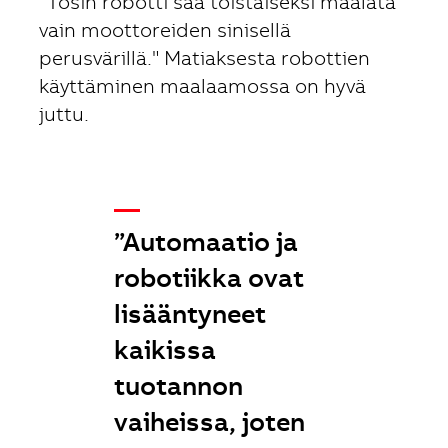
”Tosin robotti saa toistaiseksi maalata
vain moottoreiden sinisellä
perusvärillä." Matiaksesta robottien
käyttäminen maalaamossa on hyvä
juttu.
__
”Automaatio ja
robotiikka ovat
lisääntyneet
kaikissa
tuotannon
vaiheissa, joten