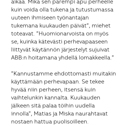
aikaa. Mikä sen parempi apu perheelle
kuin voida olla tukena ja tutustumassa
uuteen ihmiseen työnantajan
tukemana kuukauden päivät”, miehet
toteavat. ”Huomionarvoista on myös
se, kuinka kätevästi perhevapaaseen
liittyvät käytännön järjestelyt sujuivat
ABB:n hoitamana yhdellä lomakkeella.”
”Kannustamme ehdottomasti muitakin
käyttämään perhevapaan. Se tekee
hyvää niin perheen, itsensä kuin
vaihtelunkin kannalta. Kuukauden
jälkeen sitä palaa töihin uudella
innolla”, Matias ja Miska naurahtavat
nostaen hattua puolisoilleen.