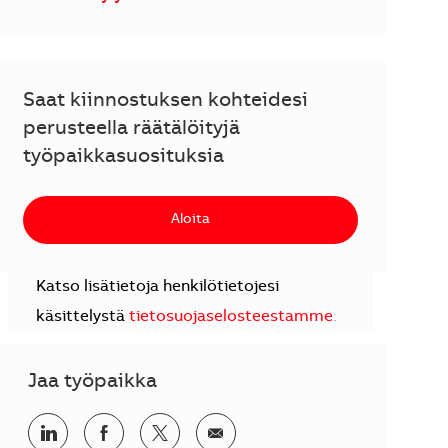
Saat kiinnostuksen kohteidesi
perusteella räätälöityjä
työpaikkasuosituksia
Aloita
Katso lisätietoja henkilötietojesi
käsittelystä
tietosuojaselosteestamme
.
Jaa työpaikka
Jaa LinkedInissä
Jaa Facebookissa
Jaa Twitterissä
Jaa sähköpostilla