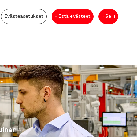
Evästeasetukset
Salli
Estä evästeet
uinen