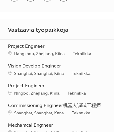
Vastaavia työpaikkoja
Project Engineer
Sijainti
Kategoria
Hangzhou, Zhejiang, Kiina
Tekniikka
Vision Develop Engineer
Sijainti
Kategoria
Shanghai, Shanghai, Kiina
Tekniikka
Project Engineer
Sijainti
Kategoria
Ningbo, Zhejiang, Kiina
Tekniikka
Commissioning Engineer机器人调试工程师
Sijainti
Kategoria
Shanghai, Shanghai, Kiina
Tekniikka
Mechanical Engineer