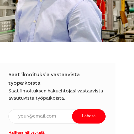
Saat ilmoituksia vastaavista
työpaikoista
Saat ilmoituksen hakuehtojasi vastaavista
avautuvista työpaikoista.
Anna sähköpostiosoite (vaaditaan).
Lähetä
Hallitse hälytyksiä