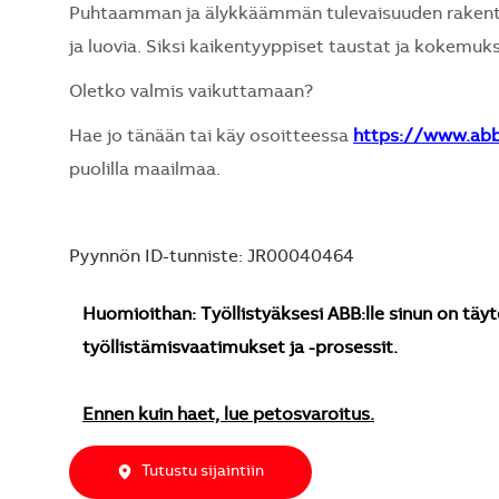
Puhtaamman ja älykkäämmän tulevaisuuden rakentami
ja luovia. Siksi kaikentyyppiset taustat ja kokemuks
Oletko valmis vaikuttamaan?
Hae jo tänään tai käy osoitteessa
https://www.ab
puolilla maailmaa.
Pyynnön ID-tunniste: JR00040464
Huomioithan: Työllistyäksesi ABB:lle sinun on täyt
työllistämisvaatimukset ja -prosessit.
Ennen kuin haet, lue petosvaroitus.
Tutustu sijaintiin