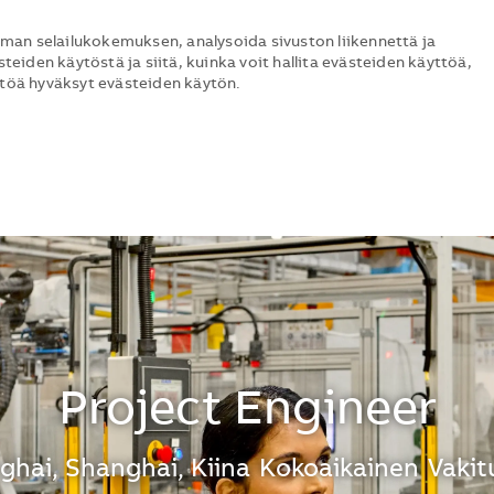
man selailukokemuksen, analysoida sivuston liikennettä ja
steiden käytöstä ja siitä, kuinka voit hallita evästeiden käyttöä,
ttöä hyväksyt evästeiden käytön.
Skip to main content
Skip to main content
Project Engineer
nti
ghai, Shanghai, Kiina
Kokoaikainen
Vakit