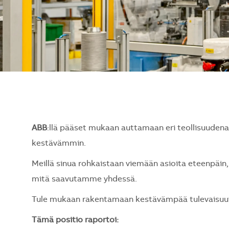
ABB
:llä pääset mukaan auttamaan eri teollisuude
kestävämmin.
Meillä sinua rohkaistaan viemään asioita eteenpäin, 
mitä saavutamme yhdessä.
Tule mukaan rakentamaan kestävämpää tulevaisuutt
Tämä positio raportoi: