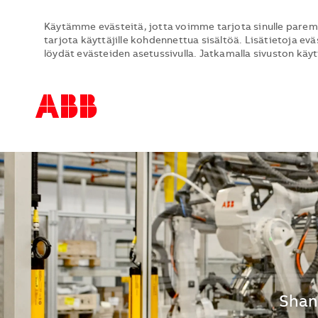
Käytämme evästeitä, jotta voimme tarjota sinulle parem
tarjota käyttäjille kohdennettua sisältöä. Lisätietoja evä
löydät evästeiden asetussivulla. Jatkamalla sivuston käy
-
-
Sijai
Shan