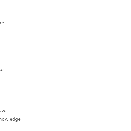
re
ce
g
ove.
 knowledge