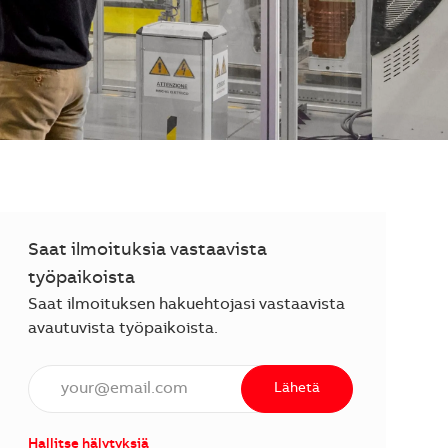
Saat ilmoituksia vastaavista
työpaikoista
Saat ilmoituksen hakuehtojasi vastaavista
avautuvista työpaikoista.
Anna sähköpostiosoite (vaaditaan).
Lähetä
Hallitse hälytyksiä