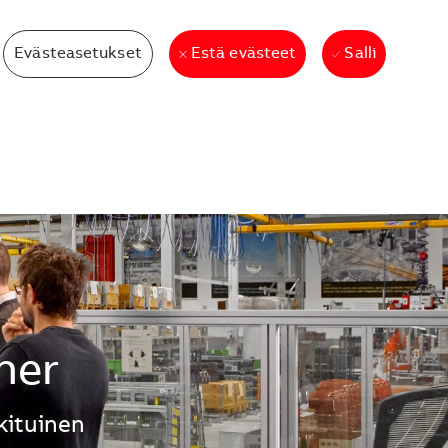
Evästeasetukset
Salli
Estä evästeet
ner
kituinen