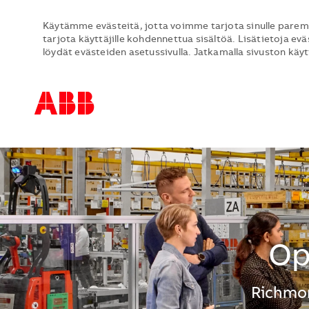
Käytämme evästeitä, jotta voimme tarjota sinulle parem
tarjota käyttäjille kohdennettua sisältöä. Lisätietoja evä
löydät evästeiden asetussivulla. Jatkamalla sivuston käy
-
-
Op
Sijainti
Richmon