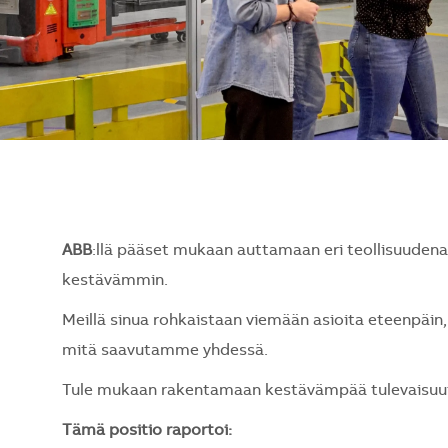
ABB
:llä pääset mukaan auttamaan eri teollisuude
kestävämmin.
Meillä sinua rohkaistaan viemään asioita eteenpäin, 
mitä saavutamme yhdessä.
Tule mukaan rakentamaan kestävämpää tulevaisuutt
Tämä positio raportoi: