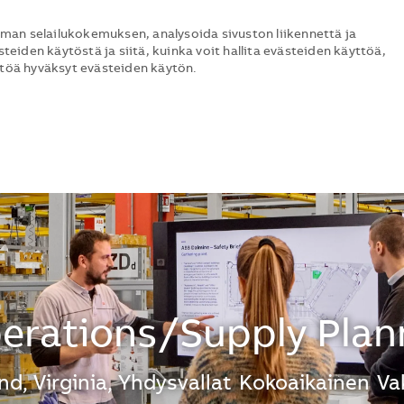
man selailukokemuksen, analysoida sivuston liikennettä ja
steiden käytöstä ja siitä, kuinka voit hallita evästeiden käyttöä,
ttöä hyväksyt evästeiden käytön.
Skip to main content
Skip to main content
erations/Supply Plan
d, Virginia, Yhdysvallat
Kokoaikainen
Va