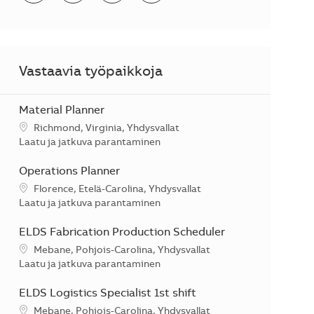
Vastaavia työpaikkoja
Material Planner
Sijainti
Richmond, Virginia, Yhdysvallat
Kategoria
Laatu ja jatkuva parantaminen
Operations Planner
Sijainti
Florence, Etelä-Carolina, Yhdysvallat
Kategoria
Laatu ja jatkuva parantaminen
ELDS Fabrication Production Scheduler
Sijainti
Mebane, Pohjois-Carolina, Yhdysvallat
Kategoria
Laatu ja jatkuva parantaminen
ELDS Logistics Specialist 1st shift
Sijainti
Mebane, Pohjois-Carolina, Yhdysvallat