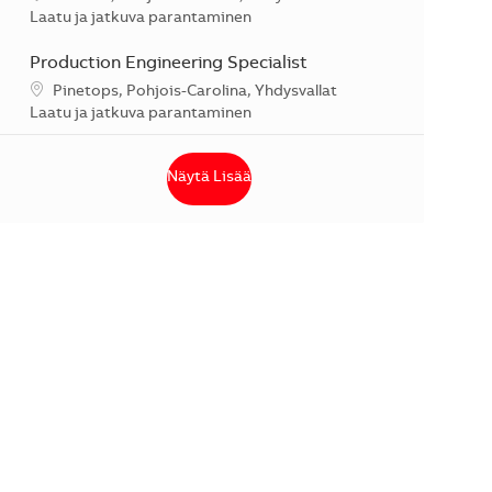
Kategoria
Laatu ja jatkuva parantaminen
Production Engineering Specialist
Sijainti
Pinetops, Pohjois-Carolina, Yhdysvallat
Kategoria
Laatu ja jatkuva parantaminen
Näytä Lisää