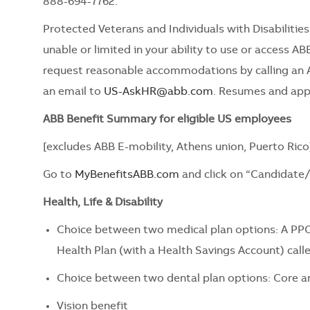
888-694-7762.
Protected Veterans and Individuals with Disabiliti
unable or limited in your ability to use or access ABB
request reasonable accommodations by calling an 
an email to
US-AskHR@abb.com
. Resumes and appl
ABB Benefit Summary for eligible US employees
[excludes ABB E-mobility, Athens union, Puerto Rico
Go to
MyBenefitsABB.com
and click on “Candidate
Health, Life & Disability
Choice between two medical plan options: A PPO
Health Plan (with a Health Savings Account) call
Choice between two dental plan options: Core a
Vision benefit