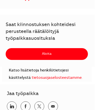
Saat kiinnostuksen kohteidesi
perusteella räätälöityjä
työpaikkasuosituksia
Aloita
Katso lisätietoja henkilötietojesi
käsittelystä
tietosuojaselosteestamme
.
Jaa työpaikka
Jaa LinkedInissä
Jaa Facebookissa
Jaa Twitterissä
Jaa sähköpostilla