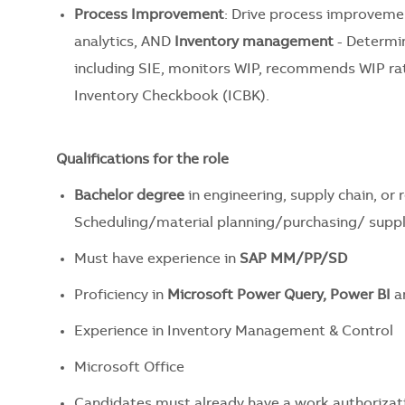
Process Improvement
: Drive process improvemen
analytics, AND
Inventory management
- Determi
including SIE, monitors WIP, recommends WIP rati
Inventory Checkbook (ICBK).
Qualifications for the role
Bachelor degree
in engineering, supply chain, or 
Scheduling/material planning/purchasing/ suppl
Must have experience in
SAP MM/PP/SD
Proficiency in
Microsoft Power Query, Power BI
a
Experience in Inventory Management & Control
Microsoft Office
Candidates must already have a work authorizati