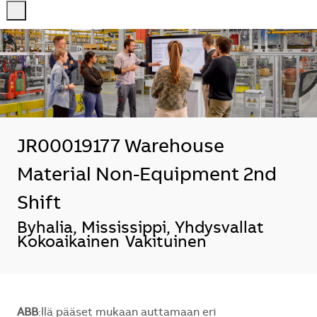
-
-
JR00019177 Warehouse
Material Non-Equipment 2nd
Shift
Sijainti
Byhalia, Mississippi, Yhdysvallat
Kokoaikainen
Vakituinen
ABB
:llä pääset mukaan auttamaan eri