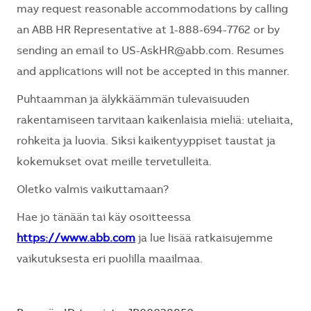
may request reasonable accommodations by calling
an ABB HR Representative at 1-888-694-7762 or by
sending an email to
US-AskHR@abb.com
. Resumes
and applications will not be accepted in this manner.
Puhtaamman ja älykkäämmän tulevaisuuden
rakentamiseen tarvitaan kaikenlaisia mieliä: uteliaita,
rohkeita ja luovia. Siksi kaikentyyppiset taustat ja
kokemukset ovat meille tervetulleita.
Oletko valmis vaikuttamaan?
Hae jo tänään tai käy osoitteessa
https://www.abb.com
ja lue lisää ratkaisujemme
vaikutuksesta eri puolilla maailmaa.