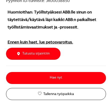
Pyynnön ID-tunniste: JR00038850
Huomioithan: Työllistyäksesi ABB:lle sinun on
täytettävä/käytävä läpi kaikki ABB:n paikalliset
työllistämisvaatimukset ja -prosessit.
Ennen kuin haet, lue petosvaroitus.
Tutustu sijaintiin
Hae nyt
Tallenna työpaikka