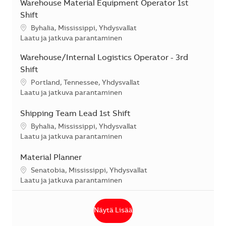
Warehouse Material Equipment Operator 1st
Shift
Sijainti
Byhalia, Mississippi, Yhdysvallat
Kategoria
Laatu ja jatkuva parantaminen
Warehouse/Internal Logistics Operator - 3rd
Shift
Sijainti
Portland, Tennessee, Yhdysvallat
Kategoria
Laatu ja jatkuva parantaminen
Shipping Team Lead 1st Shift
Sijainti
Byhalia, Mississippi, Yhdysvallat
Kategoria
Laatu ja jatkuva parantaminen
Material Planner
Sijainti
Senatobia, Mississippi, Yhdysvallat
Kategoria
Laatu ja jatkuva parantaminen
Näytä Lisää