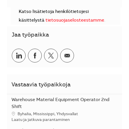
Katso lisätietoja henkilötietojesi
käsittelystä
tietosuojaselosteestamme
.
Jaa työpaikka
Jaa LinkedInissä
Jaa Facebookissa
Jaa Twitterissä
Jaa sähköpostilla
Vastaavia työpaikkoja
Warehouse Material Equipment Operator 2nd
Shift
Sijainti
Byhalia, Mississippi, Yhdysvallat
Kategoria
Laatu ja jatkuva parantaminen