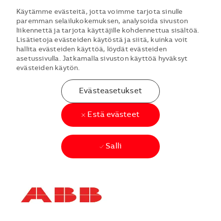
Käytämme evästeitä, jotta voimme tarjota sinulle
paremman selailukokemuksen, analysoida sivuston
liikennettä ja tarjota käyttäjille kohdennettua sisältöä.
Lisätietoja evästeiden käytöstä ja siitä, kuinka voit
hallita evästeiden käyttöä, löydät evästeiden
asetussivulla. Jatkamalla sivuston käyttöä hyväksyt
evästeiden käytön.
Evästeasetukset
Estä evästeet
Salli
Skip to main content
Skip to main content