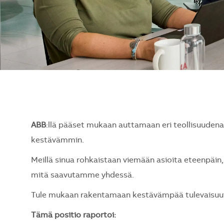
ABB
:llä pääset mukaan auttamaan eri teollisuude
kestävämmin.
Meillä sinua rohkaistaan viemään asioita eteenpäin, 
mitä saavutamme yhdessä.
Tule mukaan rakentamaan kestävämpää tulevaisuutt
Tämä positio raportoi: