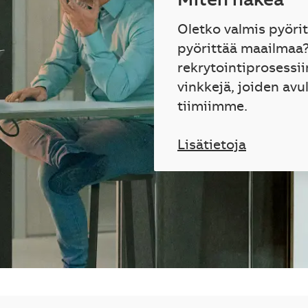
Miten hakea
Oletko valmis pyöri
pyörittää maailmaa
rekrytointiprosessii
vinkkejä, joiden avu
tiimiimme.
Lisätietoja