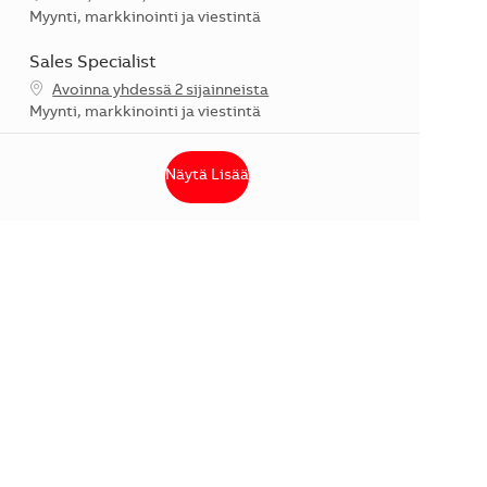
Kategoria
Myynti, markkinointi ja viestintä
Sales Specialist
Avoinna yhdessä 2 sijainneista
Kategoria
Myynti, markkinointi ja viestintä
Näytä Lisää