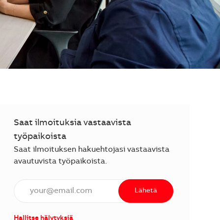
Saat ilmoituksia vastaavista
työpaikoista
Saat ilmoituksen hakuehtojasi vastaavista
avautuvista työpaikoista.
Anna sähköpostiosoite (vaaditaan).
Lähetä
Hallitse hälytyksiä