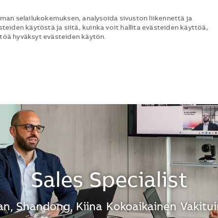
man selailukokemuksen, analysoida sivuston liikennettä ja
steiden käytöstä ja siitä, kuinka voit hallita evästeiden käyttöä,
ttöä hyväksyt evästeiden käytön.
Skip to main content
Skip to main content
Sales Specialist
inti
an, Shandong, Kiina
Kokoaikainen
Vakitu