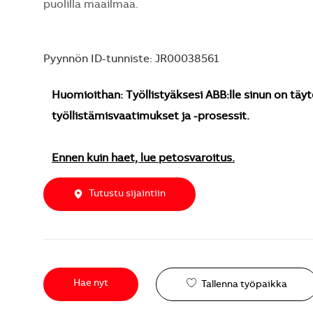
puolilla maailmaa.
Pyynnön ID-tunniste: JR00038561
Huomioithan: Työllistyäksesi ABB:lle sinun on täyt
työllistämisvaatimukset ja -prosessit.
Ennen kuin haet, lue petosvaroitus.
Tutustu sijaintiin
Hae nyt
Tallenna työpaikka