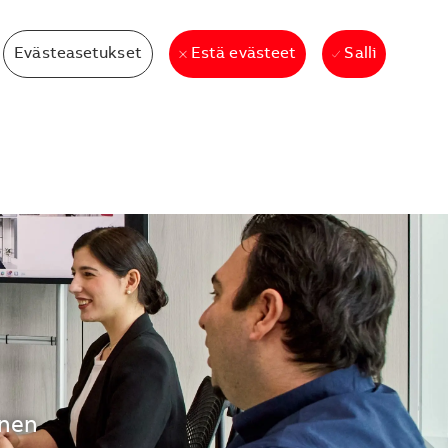
Evästeasetukset
Salli
Estä evästeet
inen