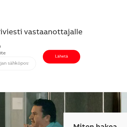
viesti vastaanottajalle
n
ite
Lähetä