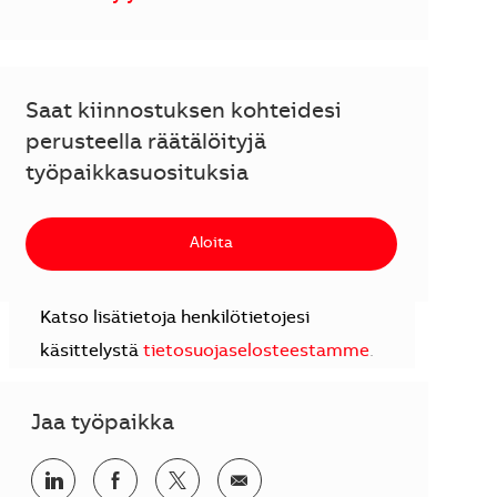
Saat kiinnostuksen kohteidesi
perusteella räätälöityjä
työpaikkasuosituksia
Aloita
Katso lisätietoja henkilötietojesi
käsittelystä
tietosuojaselosteestamme
.
Jaa työpaikka
Jaa LinkedInissä
Jaa Facebookissa
Jaa Twitterissä
Jaa sähköpostilla