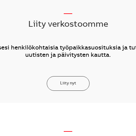
__
Liity verkostoomme
si henkilökohtaisia työpaikkasuosituksia ja t
uutisten ja päivitysten kautta.
Liity nyt
—