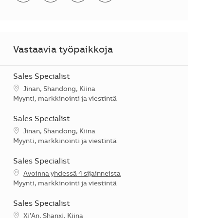
Vastaavia työpaikkoja
Sales Specialist
Sijainti
Jinan, Shandong, Kiina
Kategoria
Myynti, markkinointi ja viestintä
Sales Specialist
Sijainti
Jinan, Shandong, Kiina
Kategoria
Myynti, markkinointi ja viestintä
Sales Specialist
Avoinna yhdessä 4 sijainneista
Kategoria
Myynti, markkinointi ja viestintä
Sales Specialist
Sijainti
Xi'An, Shanxi, Kiina