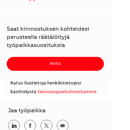
Saat kiinnostuksen kohteidesi
perusteella räätälöityjä
työpaikkasuosituksia
Aloita
Katso lisätietoja henkilötietojesi
käsittelystä
tietosuojaselosteestamme
.
Jaa työpaikka
Jaa LinkedInissä
Jaa Facebookissa
Jaa Twitterissä
Jaa sähköpostilla