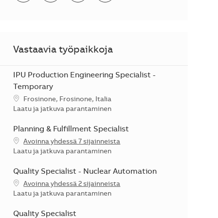
Vastaavia työpaikkoja
IPU Production Engineering Specialist -
Temporary
Sijainti
Frosinone, Frosinone, Italia
Kategoria
Laatu ja jatkuva parantaminen
Planning & Fulfillment Specialist
Avoinna yhdessä 7 sijainneista
Kategoria
Laatu ja jatkuva parantaminen
Quality Specialist - Nuclear Automation
Avoinna yhdessä 2 sijainneista
Kategoria
Laatu ja jatkuva parantaminen
Quality Specialist