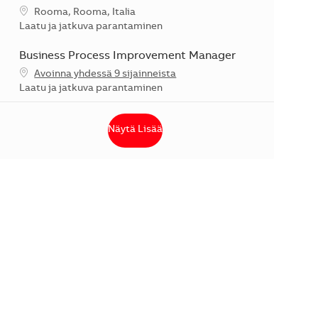
Sijainti
Rooma, Rooma, Italia
Kategoria
Laatu ja jatkuva parantaminen
Business Process Improvement Manager
Avoinna yhdessä 9 sijainneista
Kategoria
Laatu ja jatkuva parantaminen
Näytä Lisää