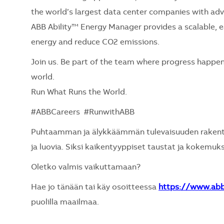
the world’s largest data center companies with adva
ABB Ability™ Energy Manager provides a scalable, e
energy and reduce CO2 emissions.
Join us. Be part of the team where progress happen
world.
Run What Runs the World.
#ABBCareers #RunwithABB
Puhtaamman ja älykkäämmän tulevaisuuden rakentami
ja luovia. Siksi kaikentyyppiset taustat ja kokemuks
Oletko valmis vaikuttamaan?
Hae jo tänään tai käy osoitteessa
https://www.ab
puolilla maailmaa.