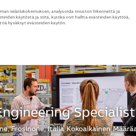
man selailukokemuksen, analysoida sivuston liikennettä ja
steiden käytöstä ja siitä, kuinka voit hallita evästeiden käyttöä,
ttöä hyväksyt evästeiden käytön.
Skip to main content
Skip to main content
ngineering Specialis
ne, Frosinone, Italia
Kokoaikainen
Määräa