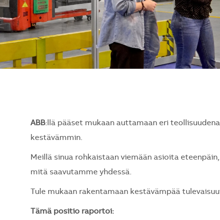
ABB
:llä pääset mukaan auttamaan eri teollisuude
kestävämmin.
Meillä sinua rohkaistaan viemään asioita eteenpäin, 
mitä saavutamme yhdessä.
Tule mukaan rakentamaan kestävämpää tulevaisuutt
Tämä positio raportoi: