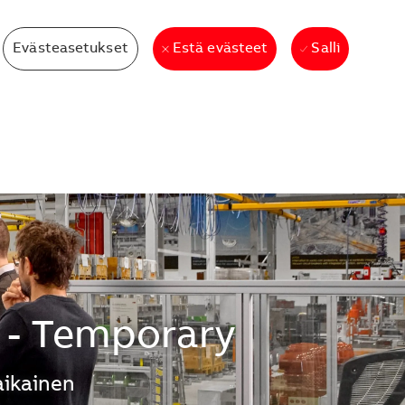
Evästeasetukset
Salli
Estä evästeet
t - Temporary
ikainen