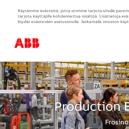
Käytämme evästeitä, jotta voimme tarjota sinulle parem
tarjota käyttäjille kohdennettua sisältöä. Lisätietoja evä
löydät evästeiden asetussivulla. Jatkamalla sivuston käy
-
-
Production E
Sijainti
Frosino