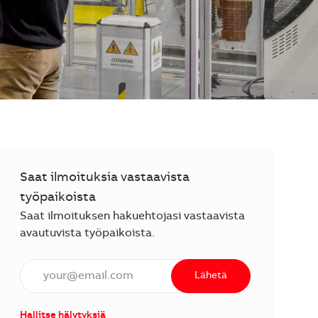
Saat ilmoituksia vastaavista
työpaikoista
Saat ilmoituksen hakuehtojasi vastaavista
avautuvista työpaikoista.
Anna sähköpostiosoite (vaaditaan).
Lähetä
Hallitse hälytyksiä