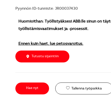
Pyynnön ID-tunniste: JR00037430
Huomioithan: Työllistyäksesi ABB:lle sinun on täyt
työllistämisvaatimukset ja -prosessit.
Ennen kuin haet, lue petosvaroitus.
Tutustu sijaintiin
Hae nyt
Tallenna työpaikka