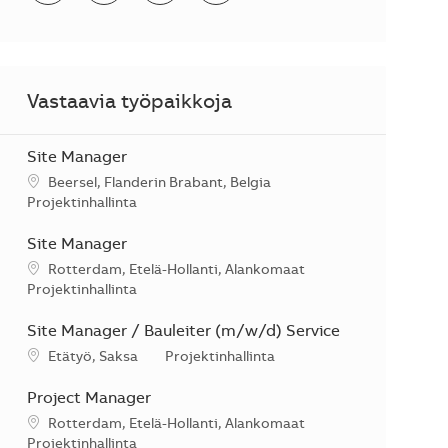
Vastaavia työpaikkoja
Site Manager
Sijainti
Beersel, Flanderin Brabant, Belgia
Kategoria
Projektinhallinta
Site Manager
Sijainti
Rotterdam, Etelä-Hollanti, Alankomaat
Kategoria
Projektinhallinta
Site Manager / Bauleiter (m/w/d) Service
Sijainti
Kategoria
Etätyö, Saksa
Projektinhallinta
Project Manager
Sijainti
Rotterdam, Etelä-Hollanti, Alankomaat
Kategoria
Projektinhallinta