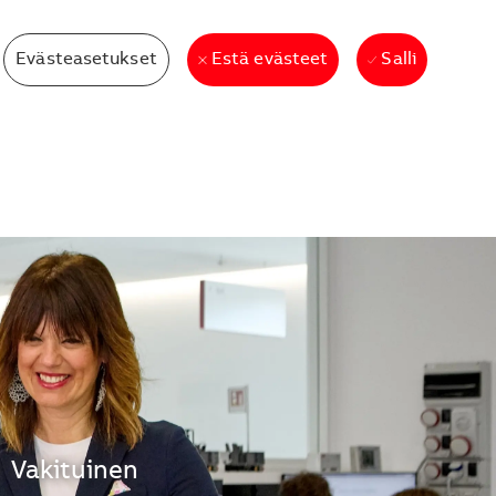
Evästeasetukset
Salli
Estä evästeet
n
Vakituinen