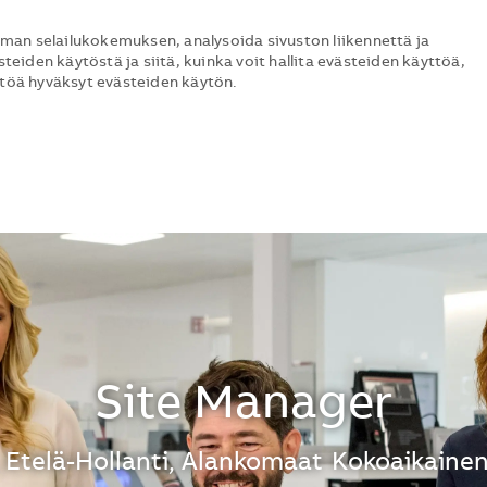
man selailukokemuksen, analysoida sivuston liikennettä ja
steiden käytöstä ja siitä, kuinka voit hallita evästeiden käyttöä,
ttöä hyväksyt evästeiden käytön.
Skip to main content
Skip to main content
Site Manager
 Etelä-Hollanti, Alankomaat
Kokoaikaine