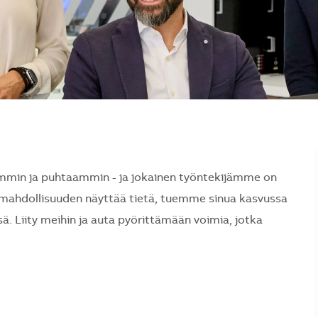
min ja puhtaammin - ja jokainen työntekijämme on
mahdollisuuden näyttää tietä, tuemme sinua kasvussa
ä. Liity meihin ja auta pyörittämään voimia, jotka