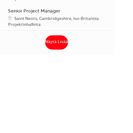
Senior Project Manager
Sijainti
Saint Neots, Cambridgeshire, Iso-Britannia
Kategoria
Projektinhallinta
Näytä Lisää