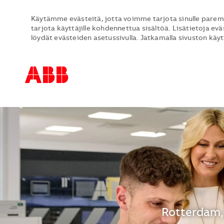
Käytämme evästeitä, jotta voimme tarjota sinulle parem
tarjota käyttäjille kohdennettua sisältöä. Lisätietoja evä
löydät evästeiden asetussivulla. Jatkamalla sivuston käy
-
-
Sijainti
Rotterdam,