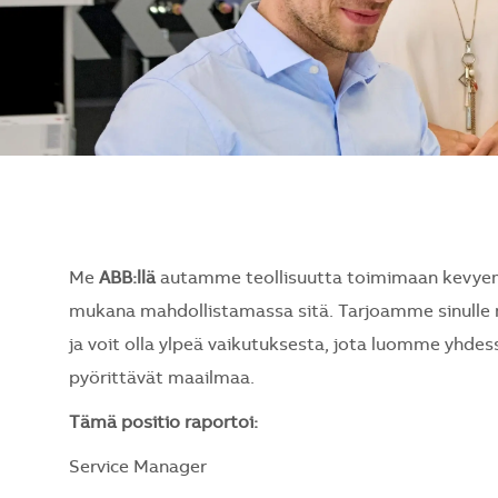
Me
ABB:llä
autamme teollisuutta toimimaan kevyem
mukana mahdollistamassa sitä. Tarjoamme sinulle 
ja voit olla ylpeä vaikutuksesta, jota luomme yhdess
pyörittävät maailmaa.
Tämä positio raportoi:
Service Manager