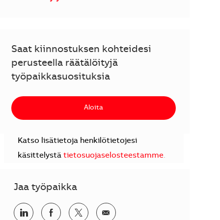
Saat kiinnostuksen kohteidesi
perusteella räätälöityjä
työpaikkasuosituksia
Aloita
Katso lisätietoja henkilötietojesi
käsittelystä
tietosuojaselosteestamme
.
Jaa työpaikka
Jaa LinkedInissä
Jaa Facebookissa
Jaa Twitterissä
Jaa sähköpostilla