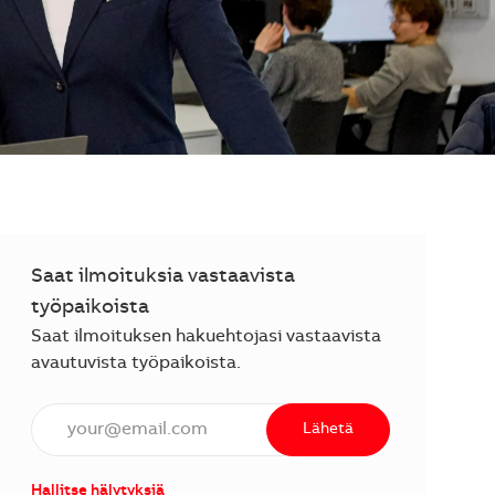
Saat ilmoituksia vastaavista
työpaikoista
Saat ilmoituksen hakuehtojasi vastaavista
avautuvista työpaikoista.
Anna sähköpostiosoite (vaaditaan).
Lähetä
Hallitse hälytyksiä