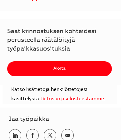
Saat kiinnostuksen kohteidesi
perusteella räätälöityjä
työpaikkasuosituksia
Aloita
Katso lisätietoja henkilötietojesi
käsittelystä
tietosuojaselosteestamme
.
Jaa työpaikka
Jaa LinkedInissä
Jaa Facebookissa
Jaa Twitterissä
Jaa sähköpostilla