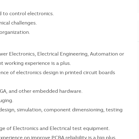
 to control electronics.
nical challenges.
organization.
er Electronics, Electrical Engineering, Automation or
t working experience is a plus.
nce of electronics design in printed circuit boards
FPGA, and other embedded hardware.
uging.
t design, simulation, component dimensioning, testing
 of Electronics and Electrical test equipment.
perience on improve PCBA reliability is a big plus.