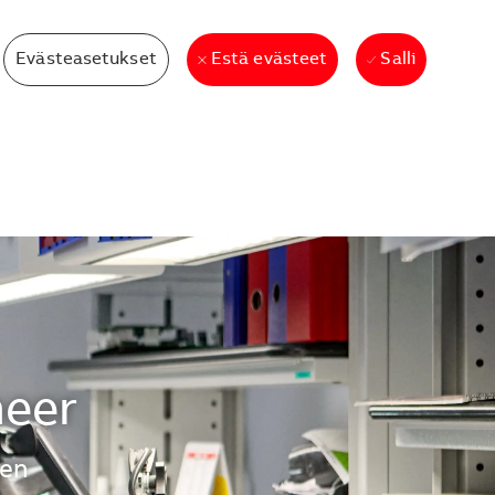
Evästeasetukset
Salli
Estä evästeet
neer
nen