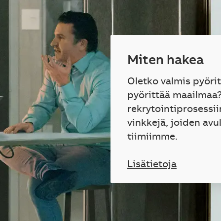
Miten hakea
Oletko valmis pyöri
pyörittää maailmaa
rekrytointiprosessii
vinkkejä, joiden avu
tiimiimme.
Lisätietoja