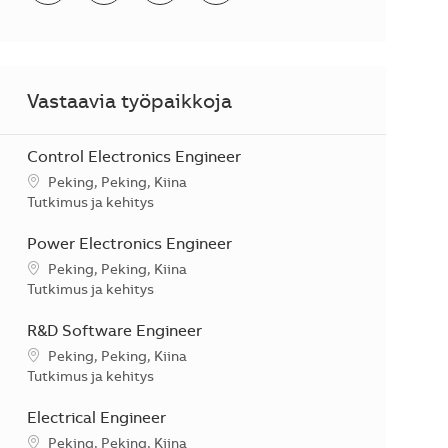
Vastaavia työpaikkoja
Control Electronics Engineer
Sijainti
Peking, Peking, Kiina
Kategoria
Tutkimus ja kehitys
Power Electronics Engineer
Sijainti
Peking, Peking, Kiina
Kategoria
Tutkimus ja kehitys
R&D Software Engineer
Sijainti
Peking, Peking, Kiina
Kategoria
Tutkimus ja kehitys
Electrical Engineer
Sijainti
Peking, Peking, Kiina