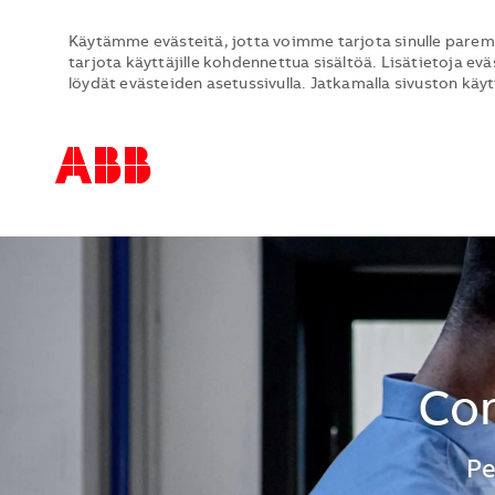
Käytämme evästeitä, jotta voimme tarjota sinulle parem
tarjota käyttäjille kohdennettua sisältöä. Lisätietoja evä
löydät evästeiden asetussivulla. Jatkamalla sivuston käy
-
-
Con
Si
Pe