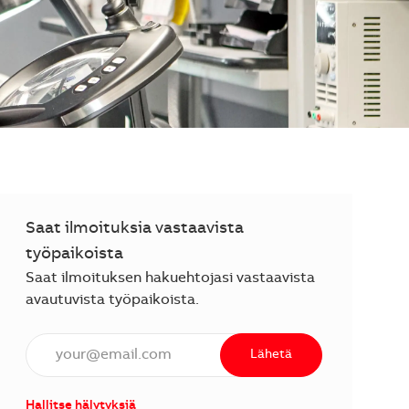
Saat ilmoituksia vastaavista
työpaikoista
Saat ilmoituksen hakuehtojasi vastaavista
avautuvista työpaikoista.
Anna sähköpostiosoite (vaaditaan).
Lähetä
Hallitse hälytyksiä