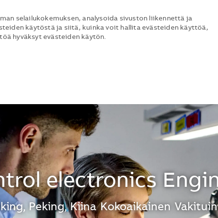
man selailukokemuksen, analysoida sivuston liikennettä ja
steiden käytöstä ja siitä, kuinka voit hallita evästeiden käyttöä,
ttöä hyväksyt evästeiden käytön.
Skip to main content
Skip to main content
trol electronics Engi
jainti
king, Peking, Kiina
Kokoaikainen
Vakitui