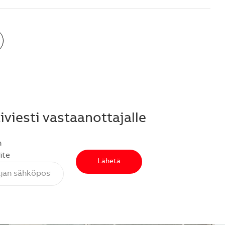
viesti vastaanottajalle
n
ite
Lähetä