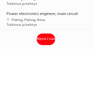
Kategoria
Tutkimus ja kehitys
Power electronics engineer, main circuit
Sijainti
Peking, Peking, Kiina
Kategoria
Tutkimus ja kehitys
Näytä Lisää