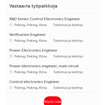
Vastaavia työpaikkoja
R&D Senior Control Electronics Engineer
Sijainti
Kategoria
Peking, Peking, Kiina
Tutkimus ja kehitys
Verification Engineer
Sijainti
Kategoria
Peking, Peking, Kiina
Tutkimus ja kehitys
Power Electronics Engineer
Sijainti
Kategoria
Peking, Peking, Kiina
Tutkimus ja kehitys
Power electronics engineer, main circuit
Sijainti
Kategoria
Peking, Peking, Kiina
Tutkimus ja kehitys
Control electronics Engineer
Sijainti
Kategoria
Peking, Peking, Kiina
Tutkimus ja kehitys
Näytä Lisää