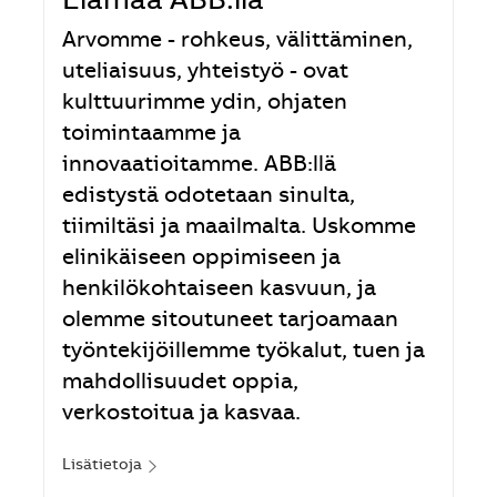
Elämää ABB:llä
Arvomme - rohkeus, välittäminen,
uteliaisuus, yhteistyö - ovat
kulttuurimme ydin, ohjaten
toimintaamme ja
innovaatioitamme. ABB:llä
edistystä odotetaan sinulta,
tiimiltäsi ja maailmalta. Uskomme
elinikäiseen oppimiseen ja
henkilökohtaiseen kasvuun, ja
olemme sitoutuneet tarjoamaan
työntekijöillemme työkalut, tuen ja
mahdollisuudet oppia,
verkostoitua ja kasvaa.
Lisätietoja