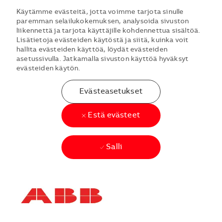
Käytämme evästeitä, jotta voimme tarjota sinulle
paremman selailukokemuksen, analysoida sivuston
liikennettä ja tarjota käyttäjille kohdennettua sisältöä.
Lisätietoja evästeiden käytöstä ja siitä, kuinka voit
hallita evästeiden käyttöä, löydät evästeiden
asetussivulla. Jatkamalla sivuston käyttöä hyväksyt
evästeiden käytön.
Evästeasetukset
Estä evästeet
Salli
Skip to main content
Skip to main content