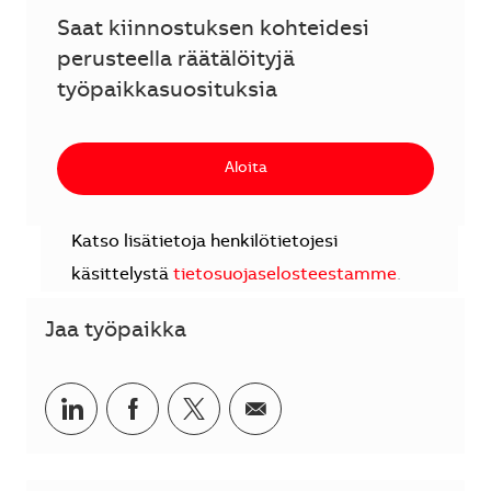
Saat kiinnostuksen kohteidesi
perusteella räätälöityjä
työpaikkasuosituksia
Aloita
Katso lisätietoja henkilötietojesi
käsittelystä
tietosuojaselosteestamme
.
Jaa työpaikka
Jaa LinkedInissä
Jaa Facebookissa
Jaa Twitterissä
Jaa sähköpostilla