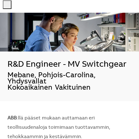
-
-
R&D Engineer - MV Switchgear
Sijainti
Mebane, Pohjois-Carolina,
Yhdysvallat
Kokoaikainen
Vakituinen
ABB
:llä pääset mukaan auttamaan eri
teollisuudenaloja toimimaan tuottavammin,
tehokkaammin ja kestävämmin.