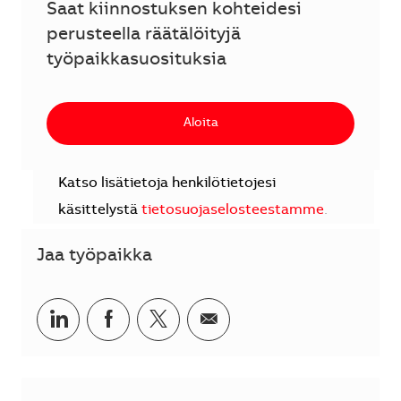
Saat kiinnostuksen kohteidesi
perusteella räätälöityjä
työpaikkasuosituksia
Aloita
Katso lisätietoja henkilötietojesi
käsittelystä
tietosuojaselosteestamme
.
Jaa työpaikka
Jaa LinkedInissä
Jaa Facebookissa
Jaa Twitterissä
Jaa sähköpostilla