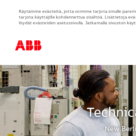
Käytämme evästeitä, jotta voimme tarjota sinulle parem
tarjota käyttäjille kohdennettua sisältöä. Lisätietoja evä
löydät evästeiden asetussivulla. Jatkamalla sivuston käy
-
-
Technic
Sijainti
New Berli