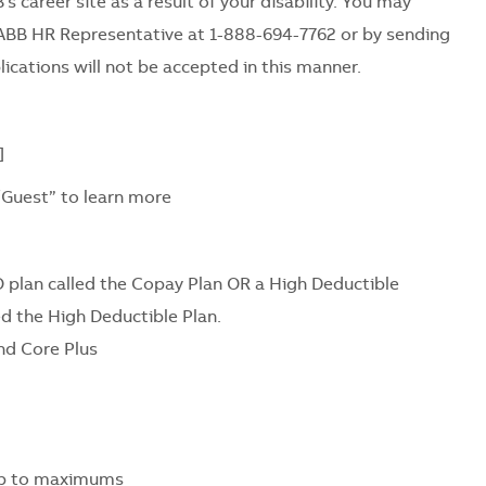
's career site as a result of your disability. You may
ABB HR Representative at 1-888-694-7762 or by sending
ications will not be accepted in this manner.
]
/Guest” to learn more
 plan called the Copay Plan OR a High Deductible
ed the High Deductible Plan.
nd Core Plus
 up to maximums