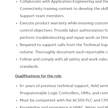
Collaborate with Application Engineering and th
Connectivity training content to develop the ski
Support team members.
Execute product warranty while ensuring custome
control objectives. Provide labor authorization 
perform troubleshooting and repair work on Dri
Required to support calls from the Technical S
volume. Thoroughly document each reportable c
Follow and comply with all safety and work rule
standards.
Qualifications for the role:
6+ years of previous technical support, field ser
Programmable Logic Controllers, HMIs, and conne
Must be competent with the AC500 PLC and CP6
Knowledge and experience in HVAC, Water and Was