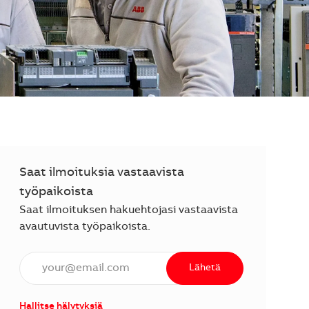
Saat ilmoituksia vastaavista
työpaikoista
Saat ilmoituksen hakuehtojasi vastaavista
avautuvista työpaikoista.
Anna sähköpostiosoite (vaaditaan).
Lähetä
Hallitse hälytyksiä