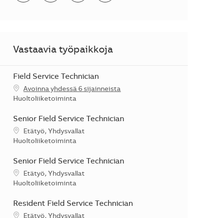
Vastaavia työpaikkoja
Field Service Technician
Avoinna yhdessä 6 sijainneista
Kategoria
Huoltoliiketoiminta
Senior Field Service Technician
Sijainti
Etätyö, Yhdysvallat
Kategoria
Huoltoliiketoiminta
Senior Field Service Technician
Sijainti
Etätyö, Yhdysvallat
Kategoria
Huoltoliiketoiminta
Resident Field Service Technician
Sijainti
Etätyö, Yhdysvallat