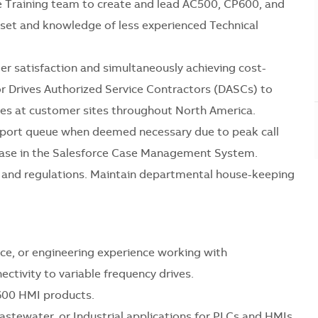
e Training team to create and lead AC500, CP600, and
llset and knowledge of less experienced Technical
r satisfaction and simultaneously achieving cost-
for Drives Authorized Service Contractors (DASCs) to
ves at customer sites throughout North America.
upport queue when deemed necessary due to peak call
ase in the Salesforce Case Management System.
s and regulations. Maintain departmental house-keeping
vice, or engineering experience working with
ctivity to variable frequency drives.
00 HMI products.
tewater, or Industrial applications for PLCs and HMIs.