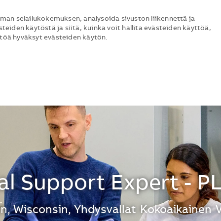
man selailukokemuksen, analysoida sivuston liikennettä ja
steiden käytöstä ja siitä, kuinka voit hallita evästeiden käyttöä,
ttöä hyväksyt evästeiden käytön.
Skip to main content
Skip to main content
al Support Expert - P
n, Wisconsin, Yhdysvallat
Kokoaikainen
V