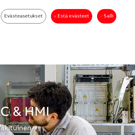
Evästeasetukset
Salli
Estä evästeet
LC & HMI
akituinen