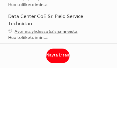
Kategoria
Huoltoliiketoiminta
Data Center CoE Sr. Field Service
Technician
Avoinna yhdessä 52 sijainneista
Kategoria
Huoltoliiketoiminta
Näytä Lisää