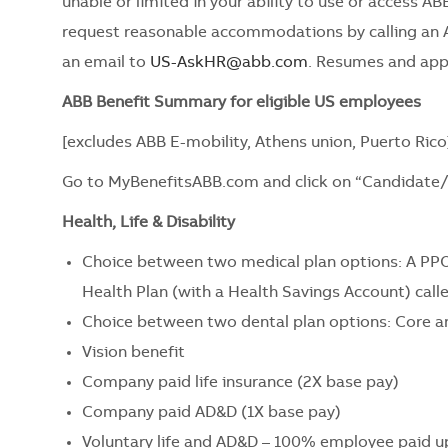
unable or limited in your ability to use or access ABB
request reasonable accommodations by calling an 
an email to
US-AskHR@abb.com
. Resumes and appl
ABB Benefit Summary for eligible US employees
[excludes ABB E-mobility, Athens union, Puerto Rico
Go to
MyBenefitsABB.com
and click on “Candidate
Health, Life & Disability
Choice between two medical plan options: A PPO
Health Plan (with a Health Savings Account) call
Choice between two dental plan options: Core a
Vision benefit
Company paid life insurance (2X base pay)
Company paid AD&D (1X base pay)
Voluntary life and AD&D – 100% employee paid