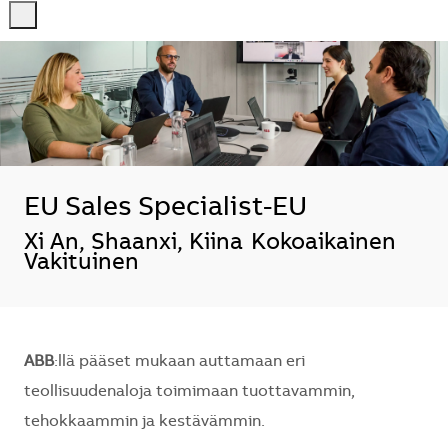
-
-
EU Sales Specialist-EU
Sijainti
Xi An, Shaanxi, Kiina
Kokoaikainen
Vakituinen
ABB
:llä pääset mukaan auttamaan eri
teollisuudenaloja toimimaan tuottavammin,
tehokkaammin ja kestävämmin.