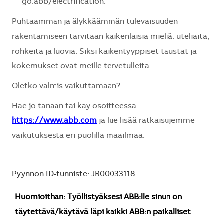
go.abb/electrification.
Puhtaamman ja älykkäämmän tulevaisuuden
rakentamiseen tarvitaan kaikenlaisia mieliä: uteliaita,
rohkeita ja luovia. Siksi kaikentyyppiset taustat ja
kokemukset ovat meille tervetulleita.
Oletko valmis vaikuttamaan?
Hae jo tänään tai käy osoitteessa
https://www.abb.com
ja lue lisää ratkaisujemme
vaikutuksesta eri puolilla maailmaa.
Pyynnön ID-tunniste: JR00033118
Huomioithan: Työllistyäksesi ABB:lle sinun on
täytettävä/käytävä läpi kaikki ABB:n paikalliset