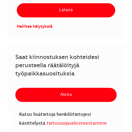
Lähetä
Hallitse hälytyksiä
Saat kiinnostuksen kohteidesi
perusteella räätälöityjä
työpaikkasuosituksia
Aloita
Katso lisätietoja henkilötietojesi
käsittelystä
tietosuojaselosteestamme
.