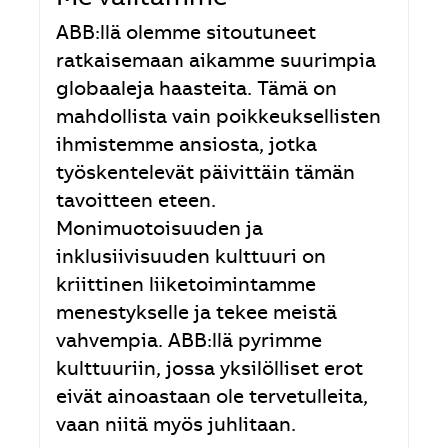
ABB:llä olemme sitoutuneet
ratkaisemaan aikamme suurimpia
globaaleja haasteita. Tämä on
mahdollista vain poikkeuksellisten
ihmistemme ansiosta, jotka
työskentelevät päivittäin tämän
tavoitteen eteen.
Monimuotoisuuden ja
inklusiivisuuden kulttuuri on
kriittinen liiketoimintamme
menestykselle ja tekee meistä
vahvempia. ABB:llä pyrimme
kulttuuriin, jossa yksilölliset erot
eivät ainoastaan ole tervetulleita,
vaan niitä myös juhlitaan.