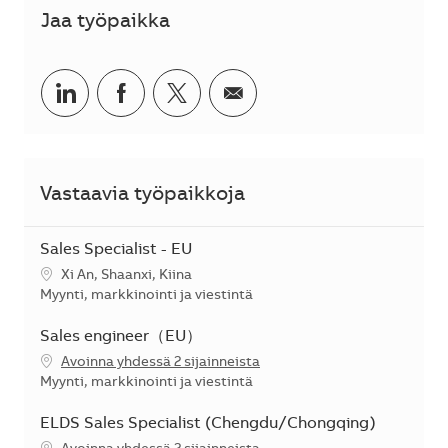
Jaa työpaikka
Jaa LinkedInissä
Jaa Facebookissa
Jaa Twitterissä
Jaa sähköpostilla
Vastaavia työpaikkoja
Sales Specialist - EU
Sijainti
Xi An, Shaanxi, Kiina
Kategoria
Myynti, markkinointi ja viestintä
Sales engineer（EU）
Avoinna yhdessä 2 sijainneista
Kategoria
Myynti, markkinointi ja viestintä
ELDS Sales Specialist (Chengdu/Chongqing)