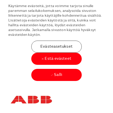
Käytämme evästeitä, jotta voimme tarjota sinulle
paremman selailukokemuksen, analysoida sivuston
liikennettä ja tarjota käyttäjille kohdennettua sisältöä.
Lisätietoja evästeiden käytöstä ja siitä, kuinka voit
hallita evästeiden käyttöä, löydät evästeiden
asetussivulla. Jatkamalla sivuston käyttöä hyväksyt
evästeiden käytön.
Evästeasetukset
Estä evästeet
Salli
Skip to main content
Skip to main content