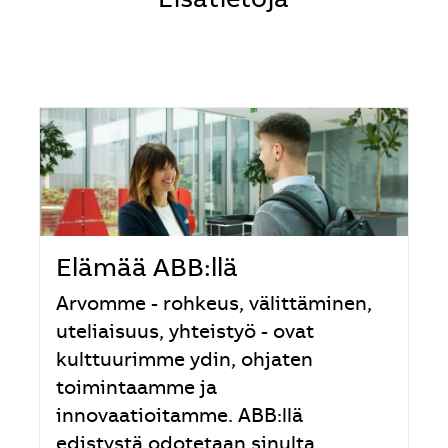
Lisätietoja
Elämää ABB:llä
Arvomme - rohkeus, välittäminen,
uteliaisuus, yhteistyö - ovat
kulttuurimme ydin, ohjaten
toimintaamme ja
innovaatioitamme. ABB:llä
edistystä odotetaan sinulta,