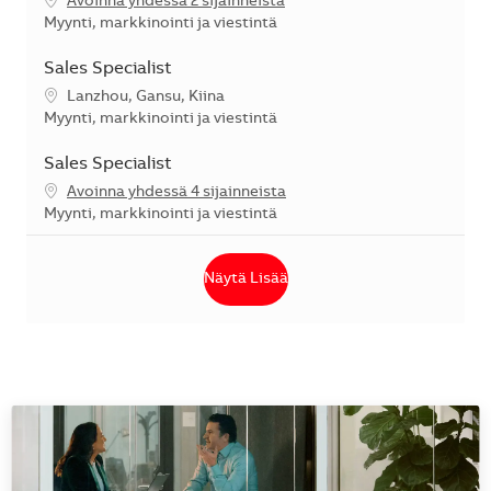
Avoinna yhdessä 2 sijainneista
Kategoria
Myynti, markkinointi ja viestintä
Sales Specialist
Sijainti
Lanzhou, Gansu, Kiina
Kategoria
Myynti, markkinointi ja viestintä
Sales Specialist
Avoinna yhdessä 4 sijainneista
Kategoria
Myynti, markkinointi ja viestintä
Näytä Lisää