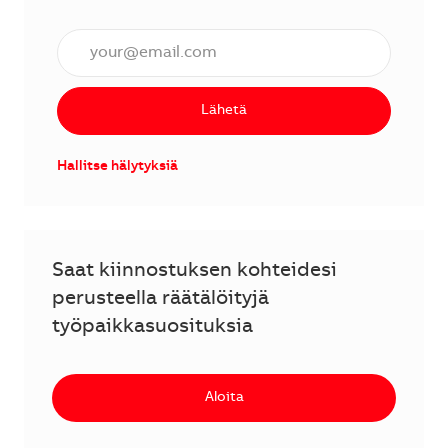
Anna sähköpostiosoite (vaaditaan).
Lähetä
Hallitse hälytyksiä
Saat kiinnostuksen kohteidesi
perusteella räätälöityjä
työpaikkasuosituksia
Aloita