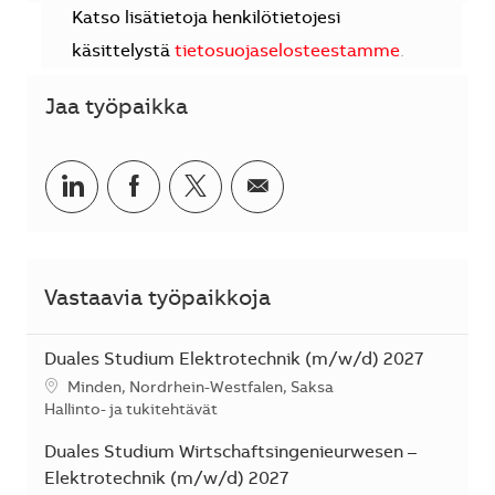
Katso lisätietoja henkilötietojesi
käsittelystä
tietosuojaselosteestamme
.
Jaa työpaikka
Jaa LinkedInissä
Jaa Facebookissa
Jaa Twitterissä
Jaa sähköpostilla
Vastaavia työpaikkoja
Duales Studium Elektrotechnik (m/w/d) 2027
Sijainti
Minden, Nordrhein-Westfalen, Saksa
Kategoria
Hallinto- ja tukitehtävät
Duales Studium Wirtschaftsingenieurwesen –
Elektrotechnik (m/w/d) 2027