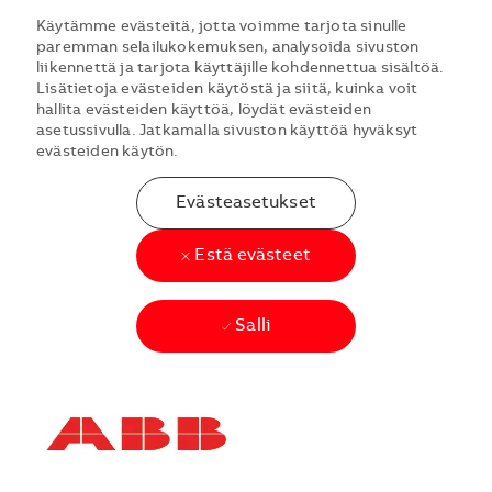
Käytämme evästeitä, jotta voimme tarjota sinulle
paremman selailukokemuksen, analysoida sivuston
liikennettä ja tarjota käyttäjille kohdennettua sisältöä.
Lisätietoja evästeiden käytöstä ja siitä, kuinka voit
hallita evästeiden käyttöä, löydät evästeiden
asetussivulla. Jatkamalla sivuston käyttöä hyväksyt
evästeiden käytön.
Evästeasetukset
Estä evästeet
Salli
Skip to main content
Skip to main content