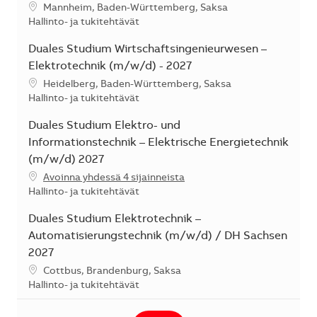
Sijainti
Mannheim, Baden-Württemberg, Saksa
Kategoria
Hallinto- ja tukitehtävät
Duales Studium Wirtschaftsingenieurwesen –
Elektrotechnik (m/w/d) - 2027
Sijainti
Heidelberg, Baden-Württemberg, Saksa
Kategoria
Hallinto- ja tukitehtävät
Duales Studium Elektro- und
Informationstechnik – Elektrische Energietechnik
(m/w/d) 2027
Avoinna yhdessä 4 sijainneista
Kategoria
Hallinto- ja tukitehtävät
Duales Studium Elektrotechnik –
Automatisierungstechnik (m/w/d) / DH Sachsen
2027
Sijainti
Cottbus, Brandenburg, Saksa
Kategoria
Hallinto- ja tukitehtävät