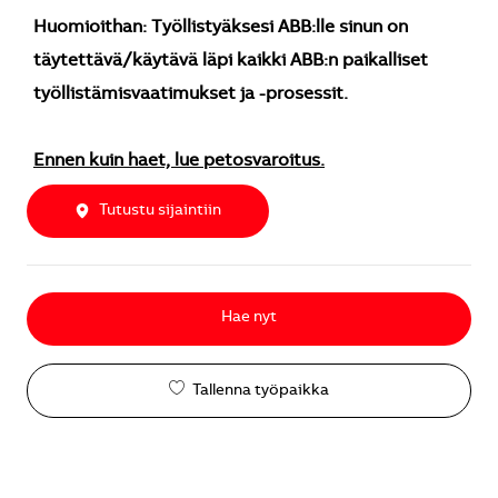
Huomioithan: Työllistyäksesi ABB:lle sinun on
täytettävä/käytävä läpi kaikki ABB:n paikalliset
työllistämisvaatimukset ja -prosessit.
Ennen kuin haet, lue petosvaroitus.
Tutustu sijaintiin
Hae nyt
Tallenna työpaikka